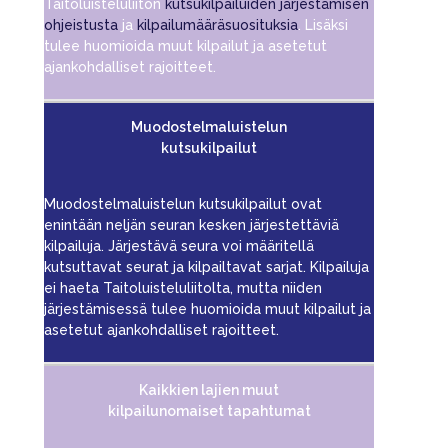
Taitoluisteluliiton
kutsukilpailuiden järjestämisen
ohjeistusta
ja
kilpailumääräsuosituksia
. Lisäksi
tulee huomioida muut kilpailut ja asetetut
ajankohdalliset rajoitteet.
Muodostelmaluistelun
kutsukilpailut
Muodostelmaluistelun kutsukilpailut ovat
enintään neljän seuran kesken järjestettäviä
kilpailuja. Järjestävä seura voi määritellä
kutsuttavat seurat ja kilpailtavat sarjat. Kilpailuja
ei haeta Taitoluisteluliitolta, mutta niiden
järjestämisessä tulee huomioida muut kilpailut ja
asetetut ajankohdalliset rajoitteet.
Kaikkien lajien muut
kilpailunomaiset tapahtumat