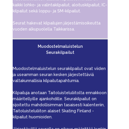
kaikki lohko- ja valintakilpailut, aloituskilpailut, IC-
kilpailut sekä loppu- ja SM-kilpailut.
Seurat hakevat kilpailujen järjestämisoikeutta
vuoden alkupuolella Taikkarissa.
Muodostelmaluistelun
Seurakilpailut
Muodostelmaluistelun seurakilpailut ovat viiden
ja useamman seuran kesken järjestettäviä
valtakunnallisia kilpailutapahtumia.
Kilpailuja anotaan Taitoluisteluliitolta ennakkoon
määritellyille ajankohdille. Seurakilpailut on
sijoitettu mahdollisimman tasaisesti kalenteriin,
Taitoluisteluliiton alaiset Skating Finland -
kilpailut huomioiden.
Järjestävällä seuralla on oikeus määrittää kunkin