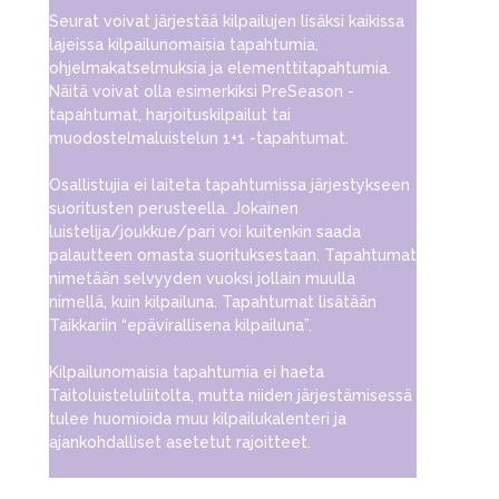
Seurat voivat järjestää kilpailujen lisäksi kaikissa
lajeissa kilpailunomaisia tapahtumia,
ohjelmakatselmuksia ja elementtitapahtumia.
Näitä voivat olla esimerkiksi PreSeason -
tapahtumat, harjoituskilpailut tai
muodostelmaluistelun 1+1 -tapahtumat.
Osallistujia ei laiteta tapahtumissa järjestykseen
suoritusten perusteella. Jokainen
luistelija/joukkue/pari voi kuitenkin saada
palautteen omasta suorituksestaan. Tapahtumat
nimetään selvyyden vuoksi jollain muulla
nimellä, kuin kilpailuna. Tapahtumat lisätään
Taikkariin “epävirallisena kilpailuna”.
Kilpailunomaisia tapahtumia ei haeta
Taitoluisteluliitolta, mutta niiden järjestämisessä
tulee huomioida muu kilpailukalenteri ja
ajankohdalliset asetetut rajoitteet.