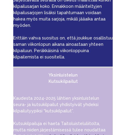
kilpailusarjan koko. Ennakkoon määriteltyjen
kilpailusarjojen lisäksi tapahtumaan voidaan
hakea myös muita sarjoja, mikäli jääaika antaa
myöden.
Erittäin vahva suositus on, että joukkue osallistuu
saman viikonlopun aikana ainoastaan yhteen
kilpailuun. Peräkkäisinä viikonloppuina
kilpailemista ei suositella.
Yksinluistelun
Kutsukilpailut
Kaudesta 2024-2025 lähtien yksinluistelun
seura- ja kutsukilpailut yhdistyivät yhdeksi
kilpailutyypiksi “kutsukilpailut”.
Kutsukilpailuja ei haeta Taitoluisteluliitolta,
mutta niiden järjestämisessä tulee noudattaa