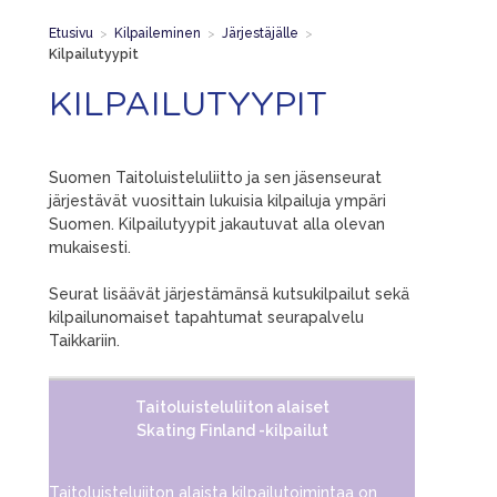
Etusivu
>
Kilpaileminen
>
Järjestäjälle
>
Kilpailutyypit
KILPAILUTYYPIT
Suomen Taitoluisteluliitto ja sen jäsenseurat
järjestävät vuosittain lukuisia kilpailuja ympäri
Suomen. Kilpailutyypit jakautuvat alla olevan
mukaisesti.
Seurat lisäävät järjestämänsä kutsukilpailut sekä
kilpailunomaiset tapahtumat seurapalvelu
Taikkariin.
Taitoluisteluliiton alaiset
Skating Finland -kilpailut
Taitoluisteluiiton alaista kilpailutoimintaa on