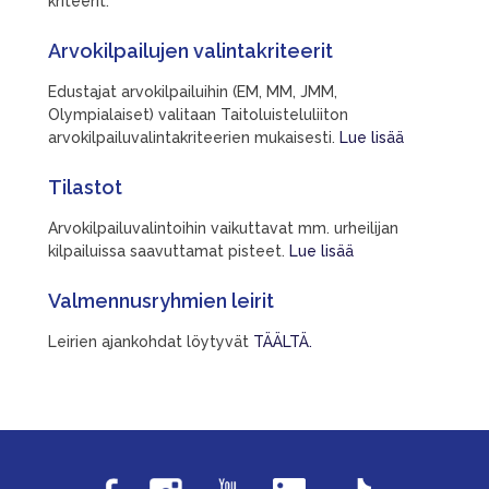
kriteerit.
Arvokilpailujen valintakriteerit
Edustajat arvokilpailuihin (EM, MM, JMM,
Olympialaiset) valitaan Taitoluisteluliiton
arvokilpailuvalintakriteerien mukaisesti.
Lue lisää
Tilastot
Arvokilpailuvalintoihin vaikuttavat mm. urheilijan
kilpailuissa saavuttamat pisteet.
Lue lisää
Valmennusryhmien leirit
Leirien ajankohdat löytyvät
TÄÄLTÄ.