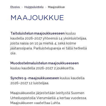
Etusivu
>
Huippuluistelu
>
Maajoukkue
MAAJOUKKUE
Taitoluistelun maajoukkueeseen
kuuluu
kaudella 2026-2027 yhteensä 14 yksinluistelijaa,
joista naisia on 10 ja miehiä 4, sekä kolme
jäätanssiparia. Pariluistelupareja ei tällä hetkellä
ole.
Muodostelmaluistelun maajoukkueeseen
kuuluu kaudella 2026-2027 2 joukkuetta.
Synchro 9 -maajoukkueeseen
kuuluu kaudella
2026–2027 12 luistelijaa.
Maajoukkueelle järjestetään leiritystä Suomen
Urheiluopistolla Vierumäellä 4 kertaa vuodessa.
Maajoukkueen vaatettaa Luhta.