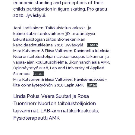
economic standing and perceptions of their
child’s participation in figure skating. Pro gradu
2020, Jyväskylä.
Jani Hartikainen: Taitoluistelun kaksois- ja
kolmoislutzin lentovaiheen 3D-liikeanalyysi.
Liikuntabiologian laitos, Biomekaniikan
kandidaatintutkielma, 2016, Jyväskylä
Lataa
Mira Kutvonen & Eliisa Valtonen: Ravinnolla tuloksia.
Nuoren taitoluistelijan ravitsemusopas. Liikunnan ja
vapaa-ajan koulutusohjelma, liikunnanohjaaja AMK.
Opinnäytetyö 2018, Lapland University of Applied
Sciences
Lataa
Mira Kutvonen & Eliisa Valtonen: Ravitsemusopas –
liite opinnäytetyöhön, 2018 Lapin AMK
Lataa
Linda Polus, Veera Suutari ja Rosa
Tuominen: Nuorten taitoluistelijoiden
lajivammat. LAB-ammattikorkeakoulu,
Fysioterapeutti AMK