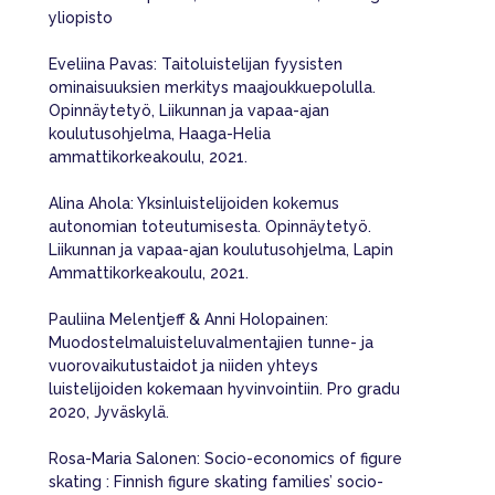
yliopisto
Eveliina Pavas: Taitoluistelijan fyysisten
ominaisuuksien merkitys maajoukkuepolulla.
Opinnäytetyö, Liikunnan ja vapaa-ajan
koulutusohjelma, Haaga-Helia
ammattikorkeakoulu, 2021.
Alina Ahola: Yksinluistelijoiden kokemus
autonomian toteutumisesta. Opinnäytetyö.
Liikunnan ja vapaa-ajan koulutusohjelma, Lapin
Ammattikorkeakoulu, 2021.
Pauliina Melentjeff & Anni Holopainen:
Muodostelmaluisteluvalmentajien tunne- ja
vuorovaikutustaidot ja niiden yhteys
luistelijoiden kokemaan hyvinvointiin. Pro gradu
2020, Jyväskylä.
Rosa-Maria Salonen: Socio-economics of figure
skating : Finnish figure skating families’ socio-