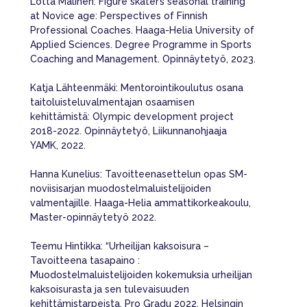
Lotta Malinen: Figure skater’s seasonal training
at Novice age: Perspectives of Finnish
Professional Coaches. Haaga-Helia University of
Applied Sciences. Degree Programme in Sports
Coaching and Management. Opinnäytetyö, 2023.
Katja Lähteenmäki: Mentorointikoulutus osana
taitoluisteluvalmentajan osaamisen
kehittämistä: Olympic development project
2018-2022. Opinnäytetyö, Liikunnanohjaaja
YAMK, 2022.
Hanna Kunelius: Tavoitteenasettelun opas SM-
noviisisarjan muodostelmaluistelijoiden
valmentajille. Haaga-Helia ammattikorkeakoulu,
Master-opinnäytetyö 2022.
Teemu Hintikka: “Urheilijan kaksoisura –
Tavoitteena tasapaino :
Muodostelmaluistelijoiden kokemuksia urheilijan
kaksoisurasta ja sen tulevaisuuden
kehittämistarpeista, Pro Gradu 2022, Helsingin