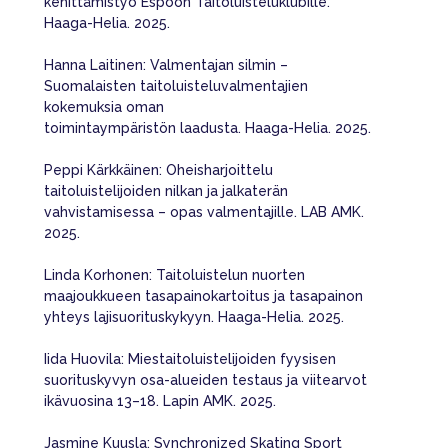
kehittämistyö Espoon Taitoluisteluklubille.
Haaga-Helia. 2025.
Hanna Laitinen: Valmentajan silmin –
Suomalaisten taitoluisteluvalmentajien
kokemuksia oman
toimintaympäristön laadusta. Haaga-Helia. 2025.
Peppi Kärkkäinen: Oheisharjoittelu
taitoluistelijoiden nilkan ja jalkaterän
vahvistamisessa – opas valmentajille. LAB AMK.
2025.
Linda Korhonen: Taitoluistelun nuorten
maajoukkueen tasapainokartoitus ja tasapainon
yhteys lajisuorituskykyyn. Haaga-Helia. 2025.
Iida Huovila: Miestaitoluistelijoiden fyysisen
suorituskyvyn osa-alueiden testaus ja viitearvot
ikävuosina 13–18. Lapin AMK. 2025.
Jasmine Kuusla: Synchronized Skating Sport