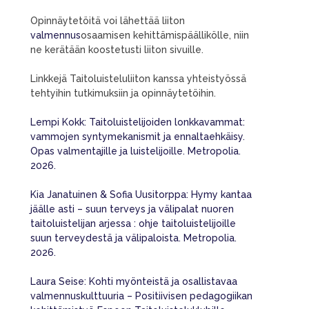
Opinnäytetöitä voi lähettää liiton
valmennus
osaamisen kehittämispäällikölle, niin
ne kerätään koostetusti liiton sivuille.
Linkkejä Taitoluisteluliiton kanssa yhteistyössä
tehtyihin tutkimuksiin ja opinnäytetöihin.
Lempi Kokk: Taitoluistelijoiden lonkkavammat:
vammojen syntymekanismit ja ennaltaehkäisy.
Opas valmentajille ja luistelijoille. Metropolia.
2026.
Kia Janatuinen & Sofia Uusitorppa: Hymy kantaa
jäälle asti – suun terveys ja välipalat nuoren
taitoluistelijan arjessa : ohje taitoluistelijoille
suun terveydestä ja välipaloista. Metropolia.
2026.
Laura Seise: Kohti myönteistä ja osallistavaa
valmennuskulttuuria – Positiivisen pedagogiikan