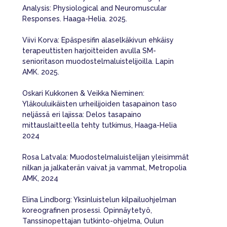
Analysis: Physiological and Neuromuscular
Responses. Haaga-Helia. 2025.
Viivi Korva: Epäspesifin alaselkäkivun ehkäisy
terapeuttisten harjoitteiden avulla SM-
senioritason muodostelmaluistelijoilla. Lapin
AMK. 2025.
Oskari Kukkonen & Veikka Nieminen:
Yläkouluikäisten urheilijoiden tasapainon taso
neljässä eri lajissa: Delos tasapaino
mittauslaitteella tehty tutkimus, Haaga-Helia
2024
Rosa Latvala: Muodostelmaluistelijan yleisimmät
nilkan ja jalkaterän vaivat ja vammat, Metropolia
AMK, 2024
Elina Lindborg: Yksinluistelun kilpailuohjelman
koreografinen prosessi. Opinnäytetyö,
Tanssinopettajan tutkinto-ohjelma, Oulun