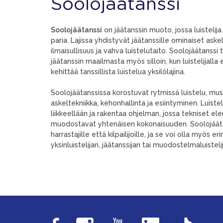
Soolojäätanssi
Soolojäätanssi
on jäätanssin muoto, jossa luistelija 
paria. Lajissa yhdistyvät jäätanssille ominaiset askels
ilmaisullisuus ja vahva luistelutaito. Soolojäätanss
jäätanssin maailmasta myös silloin, kun luistelijalla 
kehittää tanssillista luistelua yksilölajina.
Soolojäätanssissa korostuvat rytmissä luistelu, mus
askeltekniikka, kehonhallinta ja esiintyminen. Luistel
liikkeellään ja rakentaa ohjelman, jossa tekniset ele
muodostavat yhtenäisen kokonaisuuden. Soolojäätan
harrastajille että kilpailijoille, ja se voi olla myös
yksinluistelijan, jäätanssijan tai muodostelmaluisteli