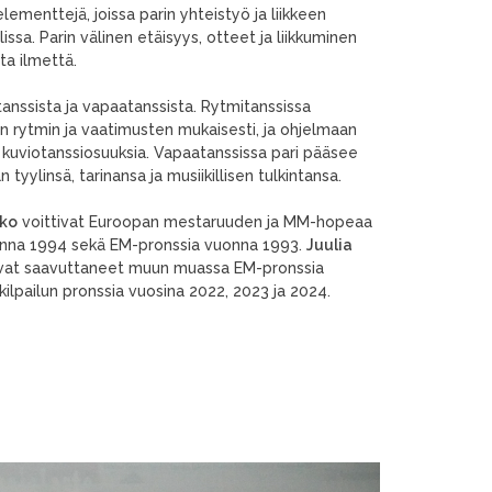
 elementtejä, joissa parin yhteistyö ja liikkeen
ssa. Parin välinen etäisyys, otteet ja liikkuminen
ta ilmettä.
tanssista ja vapaatanssista. Rytmitanssissa
lyn rytmin ja vaatimusten mukaisesti, ja ohjelmaan
ä kuviotanssiosuuksia. Vapaatanssissa pari pääsee
ylinsä, tarinansa ja musiikillisen tulkintansa.
kko
voittivat Euroopan mestaruuden ja MM-hopeaa
nna 1994 sekä EM-pronssia vuonna 1993.
Juulia
at saavuttaneet muun muassa EM-pronssia
ilpailun pronssia vuosina 2022, 2023 ja 2024.