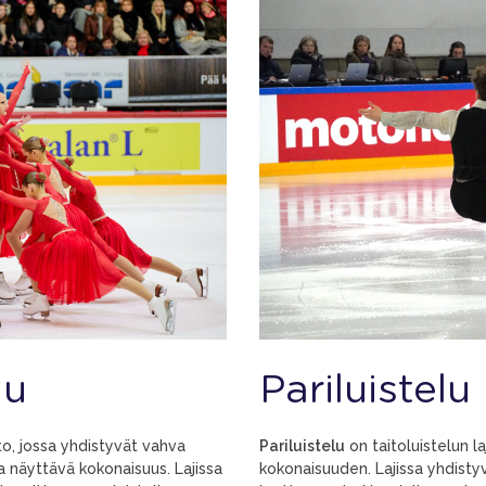
lu
Pariluistelu
o, jossa yhdistyvät vahva
Pariluistelu
on taitoluistelun la
ja näyttävä kokonaisuus. Lajissa
kokonaisuuden. Lajissa yhdistyv