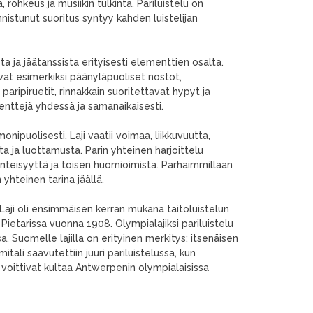
 rohkeus ja musiikin tulkinta. Pariluistelu on
onnistunut suoritus syntyy kahden luistelijan
sta ja jäätanssista erityisesti elementtien osalta.
vat esimerkiksi päänyläpuoliset nostot,
paripiruetit, rinnakkain suoritettavat hypyt ja
menttejä yhdessä ja samanaikaisesti.
monipuolisesti. Laji vaatii voimaa, liikkuvuutta,
ta ja luottamusta. Parin yhteinen harjoittelu
nteisyyttä ja toisen huomioimista. Parhaimmillaan
 yhteinen tarina jäällä.
a. Laji oli ensimmäisen kerran mukana taitoluistelun
ietarissa vuonna 1908. Olympialajiksi pariluistelu
 Suomelle lajilla on erityinen merkitys: itsenäisen
li saavutettiin juuri pariluistelussa, kun
voittivat kultaa Antwerpenin olympialaisissa