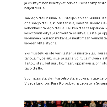
ja esiintyminen kehittyvät terveellisessä ympäris
harjoittelulla.
Jääharjoittelun rinnalla luistelijan arkeen kuuluu u
oheisharjoittelua, kuten tanssia, balettia, liikkuvuus-
kehonhallintaharjoittelua. Laji kehittää tasapainoa, 
keskittymiskykyä ja rohkeutta esiintyä. Luistelija o
liikkumaan musiikin mukana ja nauttimaan vauhdista, 
liikkeen yhteistyönä.
Yksinluistelu ei ole vain lasten ja nuorten laji. Harra
tarjolla myös aikuisille, ja jäälle voi tulla mukaan iä
Taitoluistelu kutsuu liikkumaan, oppimaan ja onnist
tavoitteilla.
Suomalaisista yksinluistelijoista arvokisamitaleill
Viveca Lindfors, Kiira Korpi, Laura Lepistö
ja
Susann