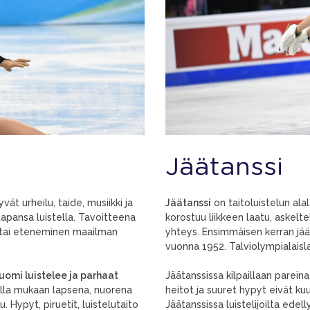
Jäätanssi
vät urheilu, taide, musiikki ja
Jäätanssi
on taitoluistelun alala
tapansa luistella. Tavoitteena
korostuu liikkeen laatu, askelte
en tai eteneminen maailman
yhteys. Ensimmäisen kerran jääta
vuonna 1952. Talviolympialaislaji
uomi luistelee ja parhaat
Jäätanssissa kilpaillaan parein
 tulla mukaan lapsena, nuorena
heitot ja suuret hypyt eivät kuu
u. Hypyt, piruetit, luistelutaito
Jäätanssissa luistelijoilta ede