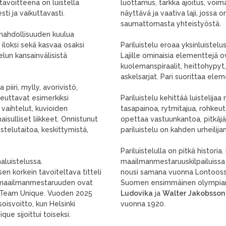
 tavoitteena on luistella
luottamus, tarkka ajoitus, voima,
i ja vaikuttavasti.
näyttävä ja vaativa laji, jossa 
saumattomasta yhteistyöstä.
e mahdollisuuden kuulua
 iloksi sekä kasvaa osaksi
Pariluistelu eroaa yksinluistelu
elun kansainvälisistä
Lajille ominaisia elementtejä o
kuolemanspiraalit, heittohypyt, 
askelsarjat. Pari suorittaa ele
iiri, mylly, avorivistö,
ikeuttavat esimerkiksi
Pariluistelu kehittää luistelijaa 
 vaihtelut, kuvioiden
tasapainoa, rytmitajua, rohkeut
sulliset liikkeet. Onnistunut
opettaa vastuunkantoa, pitkäjä
istelutaitoa, keskittymistä,
pariluistelu on kahden urheilijan
Pariluistelulla on pitkä histori
luistelussa.
maailmanmestaruuskilpailuissa P
en korkein tavoiteltava titteli
nousi samana vuonna Lontoossa.
 maailmanmestaruuden ovat
Suomen ensimmäinen olympiamita
ja Team Unique. Vuoden 2025
Ludovika
ja
Walter
Jakobsson
oisvoitto, kun Helsinki
vuonna 1920.
ue sijoittui toiseksi.