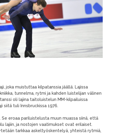
ji, joka muistuttaa kilpatanssia jäällä. Lajissa
kniikka, tunnelma, rytmi ja kahden luistelijan välinen
nssi oli lajina taitoluistelun MM-kilpailuissa
 siitä tuli Innsbruckissa 1976.
a. Se eroaa pariluistelusta muun muassa siinä, että
lu lajiin, ja nostojen vaatimukset ovat erilaiset.
llytetään tarkkaa askeltyöskentelyä, yhteistä rytmiä,