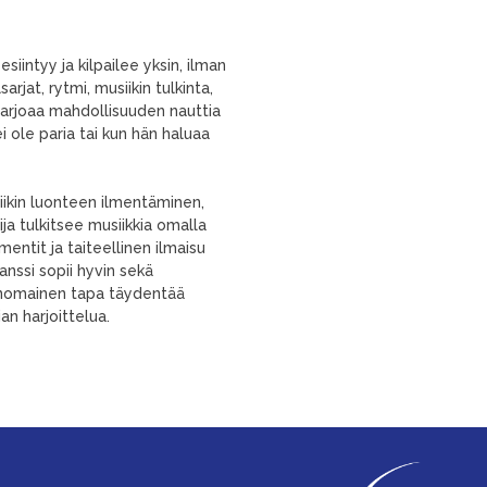
esiintyy ja kilpailee yksin, ilman
arjat, rytmi, musiikin tulkinta,
i tarjoaa mahdollisuuden nauttia
ei ole paria tai kun hän haluaa
iikin luonteen ilmentäminen,
ija tulkitsee musiikkia omalla
mentit ja taiteellinen ilmaisu
ssi sopii hyvin sekä
 erinomainen tapa täydentää
jan harjoittelua.