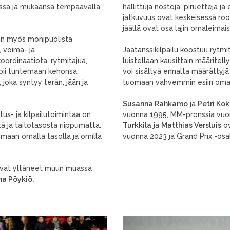
tössä ja mukaansa tempaavalla
hallittuja nostoja, piruetteja ja
jatkuvuus ovat keskeisessä rooli
jäällä ovat osa lajin omaleimais
sein myös monipuolista
, voima- ja
Jäätanssikilpailu koostuu rytmi
koordinaatiota, rytmitajua,
luistellaan kausittain määritel
ppii tuntemaan kehonsa,
voi sisältyä ennalta määrättyj
joka syntyy terän, jään ja
tuomaan vahvemmin esiin oman ty
Susanna Rahkamo
ja
Petri Ko
stus- ja kilpailutoimintaa on
vuonna 1995, MM-pronssia vuo
stä ja taitotasosta riippumatta.
Turkkila
ja
Matthias Versluis
ov
umaan omalla tasolla ja omilla
vuonna 2023 ja Grand Prix -osak
e ovat yltäneet muun muassa
a Pöykiö.