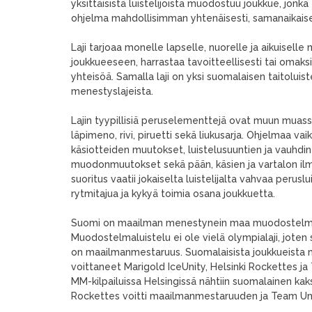
yksittäisistä luistelijoista muodostuu joukkue, jonka
ohjelma mahdollisimman yhtenäisesti, samanaikaisest
Laji tarjoaa monelle lapselle, nuorelle ja aikuisell
joukkueeseen, harrastaa tavoitteellisesti tai omaksi
yhteisöä. Samalla laji on yksi suomalaisen taitoluist
menestyslajeista.
Lajin tyypillisiä peruselementtejä ovat muun muassa p
läpimeno, rivi, piruetti sekä liukusarja. Ohjelmaa va
käsiotteiden muutokset, luistelusuuntien ja vauhdin
muodonmuutokset sekä pään, käsien ja vartalon ilmai
suoritus vaatii jokaiselta luistelijalta vahvaa peruslu
rytmitajua ja kykyä toimia osana joukkuetta.
Suomi on maailman menestynein maa muodostelma
Muodostelmaluistelu ei ole vielä olympialaji, joten s
on maailmanmestaruus. Suomalaisista joukkueista
voittaneet Marigold IceUnity, Helsinki Rockettes 
MM-kilpailuissa Helsingissä nähtiin suomalainen kaks
Rockettes voitti maailmanmestaruuden ja Team Uniq