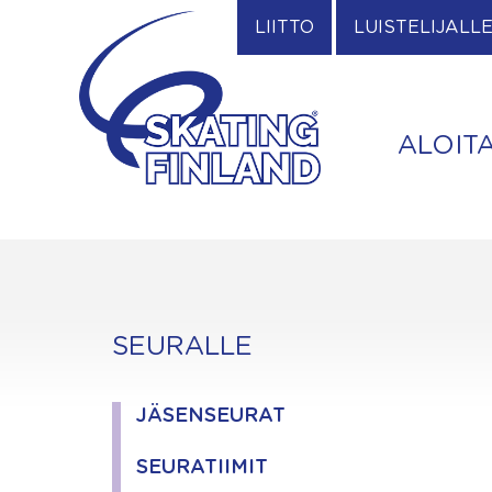
Skip
LIITTO
LUISTELIJALL
to
content
ALOIT
SEURALLE
JÄSENSEURAT
SEURATIIMIT