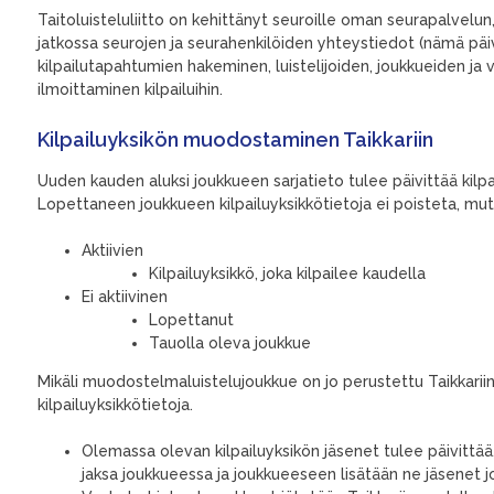
Taitoluisteluliitto on kehittänyt seuroille oman seurapalvelun
jatkossa seurojen ja seurahenkilöiden yhteystiedot (nämä päivitet
kilpailutapahtumien hakeminen, luistelijoiden, joukkueiden j
ilmoittaminen kilpailuihin.
Kilpailuyksikön muodostaminen Taikkariin
Uuden kauden aluksi joukkueen sarjatieto tulee päivittää kilpai
Lopettaneen joukkueen kilpailuyksikkötietoja ei poisteta, mutt
Aktiivien
Kilpailuyksikkö, joka kilpailee kaudella
Ei aktiivinen
Lopettanut
Tauolla oleva joukkue
Mikäli muodostelmaluistelujoukkue on jo perustettu Taikkarii
kilpailuyksikkötietoja.
Olemassa olevan kilpailuyksikön jäsenet tulee päivittää,
jaksa joukkueessa ja joukkueeseen lisätään ne jäsenet j