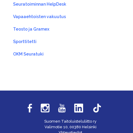
Seuratoiminnan HelpDesk
Vapaaehtoisten vakuutus
Teosto ja Gramex
Sporttitetti
OKM Seuratuki
Suomen Taitoluisteluliitto ry
Valimotie 10, 00380 Helsinki
Yhteystiedot