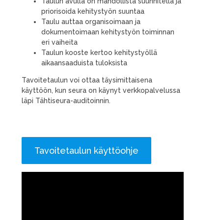
Taulun avulla on mahdollista suunnitella ja
priorisoida kehitystyön suuntaa
Taulu auttaa organisoimaan ja
dokumentoimaan kehitystyön toiminnan
eri vaiheita
Taulun kooste kertoo kehitystyöllä
aikaansaaduista tuloksista
Tavoitetaulun voi ottaa täysimittaisena
käyttöön, kun seura on käynyt verkkopalvelussa
läpi Tähtiseura-auditoinnin.
Tavoitetaulun käyttöohje