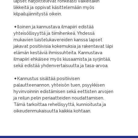
lapset harjoittelevat rohkeasti vaikeitakin
liikkeitä ja oppivat käsittelemään myös
kilpailujännitystä oikein.
✦Iloinen ja kannustava ilmapiiri edistää
yhteisöllisyyttä ja tiimihenkeä. Yhdessä
mukavien luistelukavereiden kanssa lapset
jakavat positiivisia kokemuksia ja rakentavat läpi
elämän kestäviä ihmissuhteita. Kannustava
ilmapiiri ehkäisee myös kiusaamista ja syrjintää,
sekä edistää yhdenvertaisuutta ja tasa-arvoa.
✦Kannustus sisältää positiivisen
palautteenannon, yhteisön tuen, psyykkisen
hyvinvoinnin edistämisen sekä eettisten arvojen
ja reilun pelin periaatteiden noudattamisen.
Tämä tarkoittaa rehellisyyttä, kunnioitusta ja
oikeudenmukaisuutta kaikkia kohtaan.