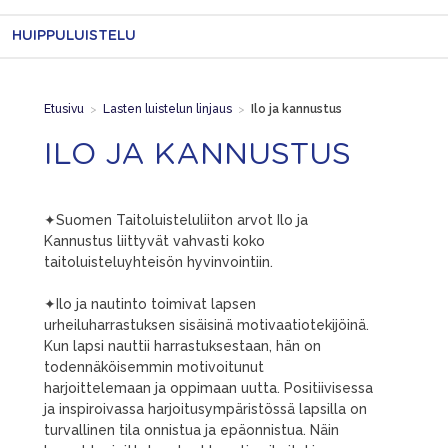
HUIPPULUISTELU
Etusivu
>
Lasten luistelun linjaus
>
Ilo ja kannustus
ILO JA KANNUSTUS
✦Suomen Taitoluisteluliiton arvot Ilo ja
Kannustus liittyvät vahvasti koko
taitoluisteluyhteisön hyvinvointiin.
✦Ilo ja nautinto toimivat lapsen
urheiluharrastuksen sisäisinä motivaatiotekijöinä.
Kun lapsi nauttii harrastuksestaan, hän on
todennäköisemmin motivoitunut
harjoittelemaan ja oppimaan uutta. Positiivisessa
ja inspiroivassa harjoitusympäristössä lapsilla on
turvallinen tila onnistua ja epäonnistua. Näin