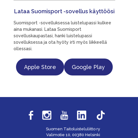
Lataa Suomisport -sovellus käyttöösi
Suomisport -sovelluksessa luistelupassi kulkee
aina mukanasi. Lataa Suomisport
sovelluskaupastasi, hanki luistelupassi
sovelluksessa ja ota hyöty irti myös liikkeellä
ollessasi.
Apple Store
Google Play
Suomen Taitoluisteluliitto ry
Valimotie 10, 00380 Helsinki