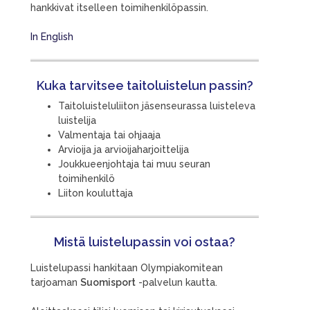
hankkivat itselleen toimihenkilöpassin.
In English
Kuka tarvitsee taitoluistelun passin?
Taitoluisteluliiton jäsenseurassa luisteleva
luistelija
Valmentaja tai ohjaaja
Arvioija ja arvioijaharjoittelija
Joukkueenjohtaja tai muu seuran
toimihenkilö
Liiton kouluttaja
Mistä luistelupassin voi ostaa?
Luistelupassi hankitaan Olympiakomitean
tarjoaman
Suomisport
-palvelun kautta.