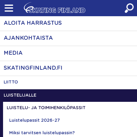
Skip
to
content
ALOITA HARRASTUS
AJANKOHTAISTA
MEDIA
SKATINGFINLAND.FI
LIITTO
LUISTELIJALLE
LUISTELU- JA TOIMIHENKILÖPASSIT
Luistelupassit 2026-27
Miksi tarvitsen luistelupassin?