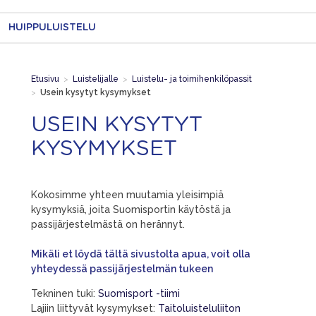
HUIPPULUISTELU
Etusivu
>
Luistelijalle
>
Luistelu- ja toimihenkilöpassit
>
Usein kysytyt kysymykset
USEIN KYSYTYT
KYSYMYKSET
Kokosimme yhteen muutamia yleisimpiä
kysymyksiä, joita Suomisportin käytöstä ja
passijärjestelmästä on herännyt.
Mikäli et löydä tältä sivustolta apua, voit olla
yhteydessä passijärjestelmän tukeen
Tekninen tuki:
Suomisport -tiimi
Lajiin liittyvät kysymykset:
Taitoluisteluliiton