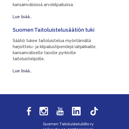
kansainvälisissä arvokilpailuissa.
Lue lisää…
Suomen Taitoluistelusäätiön tuki
Säätiö tukee taitoluistelua myöntämällä
harjoittelu- ja kilpailustipendejä lahjakkaille,
kansainväliselle tasolle pyrkiville
taitoluistelijoille,
Lue lisää…
Suomen Taitoluisteluliitto ry