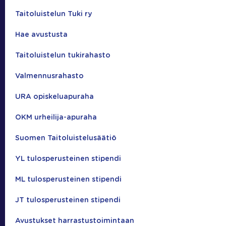
Taitoluistelun Tuki ry
Hae avustusta
Taitoluistelun tukirahasto
Valmennusrahasto
URA opiskeluapuraha
OKM urheilija-apuraha
Suomen Taitoluistelusäätiö
YL tulosperusteinen stipendi
ML tulosperusteinen stipendi
JT tulosperusteinen stipendi
Avustukset harrastustoimintaan