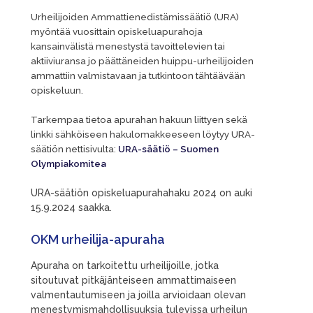
Urheilijoiden Ammattienedistämissäätiö (URA)
myöntää vuosittain opiskeluapurahoja
kansainvälistä menestystä tavoittelevien tai
aktiiviuransa jo päättäneiden huippu-urheilijoiden
ammattiin valmistavaan ja tutkintoon tähtäävään
opiskeluun.
Tarkem
paa tietoa apurahan hakuun liittyen sekä
linkki sähköiseen hakulomakkeeseen löytyy URA-
säätiön nettisivulta:
URA-säätiö – Suomen
Olympiakomitea
URA-säätiön opiskeluapurahahaku 2024 on auki
15.9.2024 saakka.
OKM urheilija-apuraha
Apuraha on tarkoitettu urheilijoille, jotka
sitoutuvat pitkäjänteiseen ammattimaiseen
valmentautumiseen ja joilla arvioidaan olevan
menestymismahdollisuuksia tulevissa urheilun