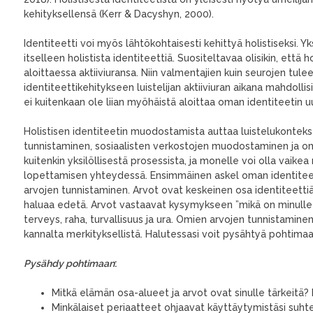
kehityksellensä (Kerr & Dacyshyn, 2000).
Identiteetti voi myös lähtökohtaisesti kehittyä holistiseksi. Y
itselleen holistista identiteettiä. Suositeltavaa olisikin, että ho
aloittaessa aktiiviuransa. Niin valmentajien kuin seurojen tulee
identiteettikehitykseen luistelijan aktiiviuran aikana mahdoll
ei kuitenkaan ole liian myöhäistä aloittaa oman identiteetin
Holistisen identiteetin muodostamista auttaa luistelukonteks
tunnistaminen, sosiaalisten verkostojen muodostaminen ja o
kuitenkin yksilöllisestä prosessista, ja monelle voi olla vaikea
lopettamisen yhteydessä. Ensimmäinen askel oman identite
arvojen tunnistaminen. Arvot ovat keskeinen osa identiteettiä
haluaa edetä. Arvot vastaavat kysymykseen ”mikä on minulle t
terveys, raha, turvallisuus ja ura. Omien arvojen tunnistamine
kannalta merkityksellistä. Halutessasi voit pysähtyä pohtimaa
Pysähdy pohtimaan
:
Mitkä elämän osa-alueet ja arvot ovat sinulle tärkeitä? M
Minkälaiset periaatteet ohjaavat käyttäytymistäsi suhte