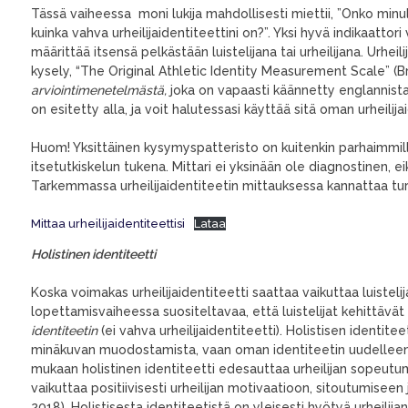
Tässä vaiheessa moni lukija mahdollisesti miettii, ”Onko minull
kuinka vahva urheilijaidentiteettini on?”. Yksi hyvä indikaattori 
määrittää itsensä pelkästään luistelijana tai urheilijana. Urh
kysely, “The Original Athletic Identity Measurement Scale” (B
arviointimenetelmästä
,
joka on vapaasti käännetty englannista
on esitetty alla, ja voit halutessasi käyttää sitä oman urheili
Huom! Yksittäinen kysymyspatteristo on kuitenkin parhaimmill
itsetutkiskelun tukena. Mittari ei yksinään ole diagnostinen, ei
Tarkemmassa urheilijaidentiteetin mittauksessa kannattaa t
Mittaa urheilijaidentiteettisi
Lataa
Holistinen identiteetti
Koska voimakas urheilijaidentiteetti saattaa vaikuttaa luistelija
lopettamisvaiheessa suositeltavaa, että luistelijat kehittävät
identiteetin
(ei vahva urheilijaidentiteetti). Holistisen ident
minäkuvan muodostamista, vaan oman identiteetin uudelleenm
mukaan holistinen identiteetti edesauttaa urheilijan sopeutu
vaikuttaa positiivisesti urheilijan motivaatioon, sitoutumiseen 
2018). Holistisesta identiteetistä on yleisesti hyötyä urheilija