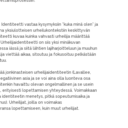
lopettamisprosessiin.
. Identiteetti vastaa kysymyksiin ”kuka minä olen” ja
na yksiulotteisen urheilukontekstiin keskittyvän
titeetti kuvaa kuinka vahvasti urheilija määrittää
 Urheilijaidentiteetti on siis yksi minäkuvan
essa iässä ja siitä lähtien lajiharjoitteluun ja muuhun
ja viettää aikaa, sitoutuu ja fokusoituu pelkästään
stuu.
tää jonkinasteisen urheilijaidentiteetin (Lavallee,
egatiivinen asia ja se voi aina olla luonteva osa
uitenkin havaittu olevan ongelmallinen ja se usein
ssa, erityisesti lopettamisen yhteydessä. Voimakkaan
sa identiteetin menetys, pitkä sopeutumisaika ja
). Urheilijat, joilla on voimakas
uransa lopettamiseen, kuin muut urheilijat.