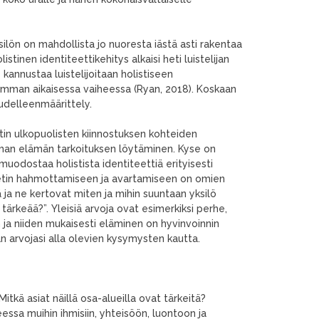
ksilön on mahdollista jo nuoresta iästä asti rakentaa
listinen identiteettikehitys alkaisi heti luistelijan
 kannustaa luistelijoitaan holistiseen
isimman aikaisessa vaiheessa (Ryan, 2018). Koskaan
 uudelleenmäärittely.
tin ulkopuolisten kiinnostuksen kohteiden
man elämän tarkoituksen löytäminen. Kyse on
 muodostaa holistista identiteettiä erityisesti
etin hahmottamiseen ja avartamiseen on omien
 ja ne kertovat miten ja mihin suuntaan yksilö
ärkeää?”. Yleisiä arvoja ovat esimerkiksi perhe,
n ja niiden mukaisesti eläminen on hyvinvoinnin
n arvojasi alla olevien kysymysten kautta.
itkä asiat näillä osa-alueilla ovat tärkeitä?
essa muihin ihmisiin, yhteisöön, luontoon ja