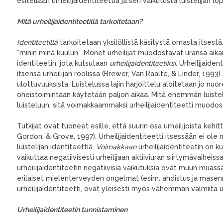
esitellään urheilijaidentiteettiä ja sen vaikutusta luistelijan 
Mitä urheil
ijaidentiteetillä t
arkoitetaan?
Identiteetillä
tarkoitetaan yksilöllistä käsitystä omasta itsestä
”mihin minä kuulun.” Monet urheilijat muodostavat uransa aika
identiteetin, jota kutsutaan
urheilijaidentiteetiksi
. Urheilijaiden
itsensä urheilijan roolissa (Brewer, Van Raalte, & Linder, 1993).
ulottuvuuksista. Luistelussa lajin harjoittelu aloitetaan jo nuor
oheistoimintaan käytetään paljon aikaa. Mitä enemmän luisteli
luisteluun, sitä voimakkaammaksi urheilijaidentiteetti muodo
Tutkijat ovat tuoneet esille, että suurin osa urheilijoista kehit
Gordon, & Grove, 1997). Urheilijaidentiteetti itsessään ei ole n
luistelijan identiteettiä.
Voimakkaan
urheilijaidentiteetin on k
vaikuttaa negatiivisesti urheilijaan aktiiviuran siirtymävaihei
urheilijaidentiteetin negatiivisia vaikutuksia ovat muun muas
erilaiset mielenterveyden ongelmat (esim. ahdistus ja masennus
urheilijaidentiteetti, ovat yleisesti myös vähemmän valmiita 
Urheilijaidentiteetin
tunnistaminen