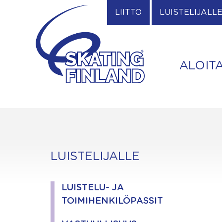
Skip
LIITTO
LUISTELIJALL
to
content
ALOIT
LUISTELIJALLE
LUISTELU- JA
TOIMIHENKILÖPASSIT