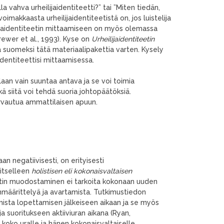
a vahva urheilijaidentiteetti?” tai ”Miten tiedän,
voimakkaasta urheilijaidentiteetistä on, jos luistelija
eilijaidentiteetin mittaamiseen on myös olemassa
rewer et al., 1993). Kyse on
Urheilijaidentiteetin
 suomeksi tätä materiaalipakettia varten. Kysely
jaidentiteettisi mittaamisessa.
aan vain suuntaa antava ja se voi toimia
kä siitä voi tehdä suoria johtopäätöksiä.
urvautua ammattilaisen apuun.
an negatiivisesti, on erityisesti
 itselleen
holistisen eli kokonaisvaltaisen
iteetin muodostaminen ei tarkoita kokonaan uuden
äärittelyä ja avartamista. Tutkimustiedon
mista lopettamisen jälkeiseen aikaan ja se myös
ja suoritukseen aktiiviuran aikana (Ryan,
n koko uralle ja hänen kokonaisvaltaiselle