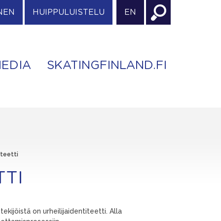
NEN
HUIPPULUISTELU
EN
EDIA
SKATINGFINLAND.FI
iteetti
TTI
ijöistä on urheilijaidentiteetti. Alla