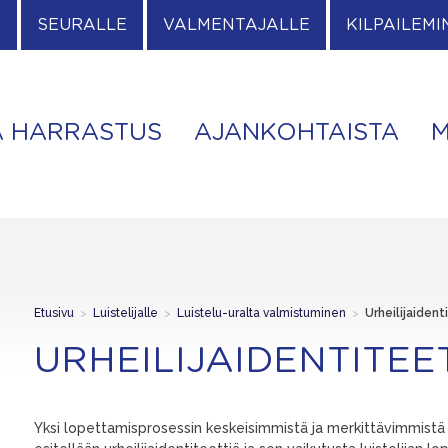
E
SEURALLE
VALMENTAJALLE
KILPAILEMI
A HARRASTUS
AJANKOHTAISTA
M
Etusivu
>
Luistelijalle
>
Luistelu-uralta valmistuminen
>
Urheilijaident
URHEILIJAIDENTITEE
Yksi lopettamisprosessin keskeisimmistä ja merkittävimmistä tek