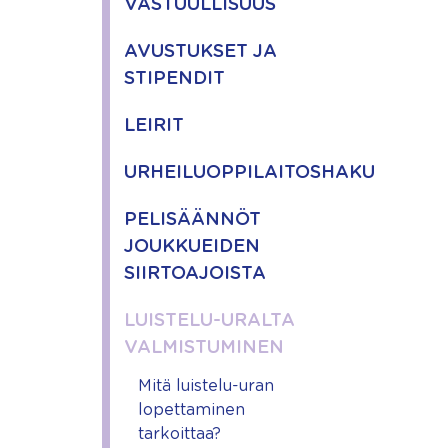
VASTUULLISUUS
AVUSTUKSET JA
STIPENDIT
LEIRIT
URHEILUOPPILAITOSHAKU
PELISÄÄNNÖT
JOUKKUEIDEN
SIIRTOAJOISTA
LUISTELU-URALTA
VALMISTUMINEN
Mitä luistelu-uran
lopettaminen
tarkoittaa?