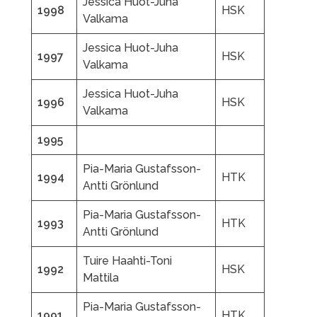
Jessica Huot-Juha
1998
HSK
Valkama
Jessica Huot-Juha
1997
HSK
Valkama
Jessica Huot-Juha
1996
HSK
Valkama
1995
Pia-Maria Gustafsson-
1994
HTK
Antti Grönlund
Pia-Maria Gustafsson-
1993
HTK
Antti Grönlund
Tuire Haahti-Toni
1992
HSK
Mattila
Pia-Maria Gustafsson-
1991
HTK