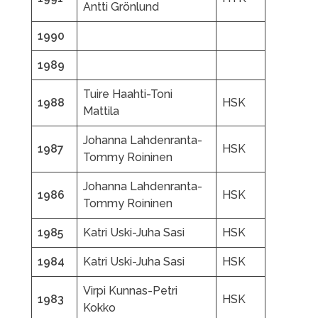
Antti Grönlund
1990
1989
Tuire Haahti-Toni
1988
HSK
Mattila
Johanna Lahdenranta-
1987
HSK
Tommy Roininen
Johanna Lahdenranta-
1986
HSK
Tommy Roininen
1985
Katri Uski-Juha Sasi
HSK
1984
Katri Uski-Juha Sasi
HSK
Virpi Kunnas-Petri
1983
HSK
Kokko