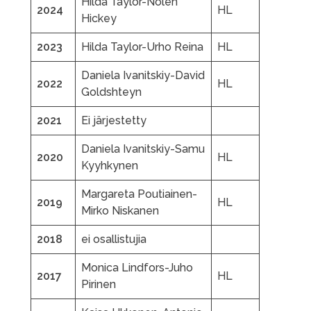
Hilda Taylor-Nolen
2024
HL
Hickey
2023
Hilda Taylor-Urho Reina
HL
Daniela Ivanitskiy-David
2022
HL
Goldshteyn
2021
Ei järjestetty
Daniela Ivanitskiy-Samu
2020
HL
Kyyhkynen
Margareta Poutiainen-
2019
HL
Mirko Niskanen
2018
ei osallistujia
Monica Lindfors-Juho
2017
HL
Pirinen