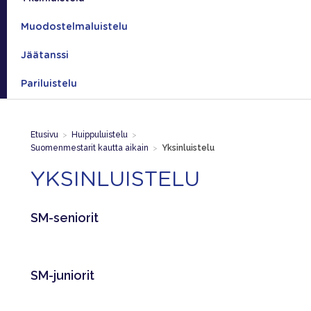
Muodostelmaluistelu
Jäätanssi
Pariluistelu
Etusivu
>
Huippuluistelu
>
Suomenmestarit kautta aikain
>
Yksinluistelu
YKSINLUISTELU
SM-seniorit
SM-juniorit