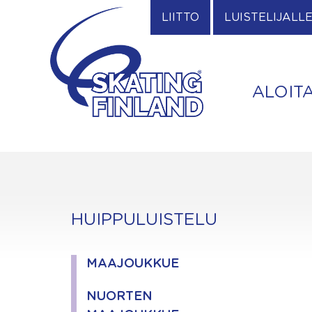
Skip
LIITTO
LUISTELIJALL
to
content
ALOIT
HUIPPULUISTELU
MAAJOUKKUE
NUORTEN