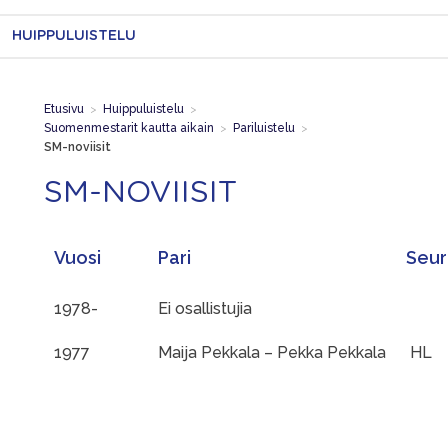
HUIPPULUISTELU
Etusivu
>
Huippuluistelu
>
Suomenmestarit kautta aikain
>
Pariluistelu
>
SM-noviisit
SM-NOVIISIT
Vuosi
Pari
Seur
1978-
Ei osallistujia
1977
Maija Pekkala – Pekka Pekkala
HL