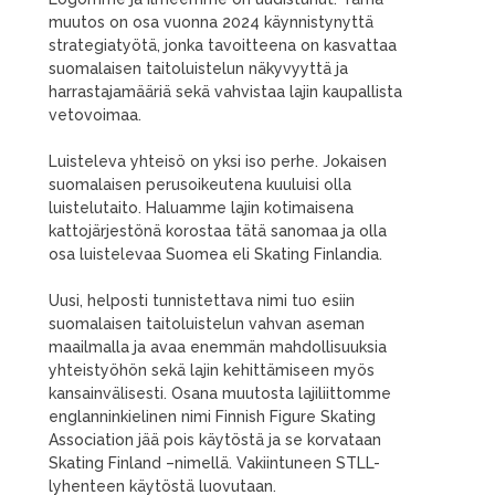
muutos on osa vuonna 2024 käynnistynyttä
strategiatyötä, jonka tavoitteena on kasvattaa
suomalaisen taitoluistelun näkyvyyttä ja
harrastajamääriä sekä vahvistaa lajin kaupallista
vetovoimaa.
Luisteleva yhteisö on yksi iso perhe. Jokaisen
suomalaisen perusoikeutena kuuluisi olla
luistelutaito. Haluamme lajin kotimaisena
kattojärjestönä korostaa tätä sanomaa ja olla
osa luistelevaa Suomea eli Skating Finlandia.
Uusi, helposti tunnistettava nimi tuo esiin
suomalaisen taitoluistelun vahvan aseman
maailmalla ja avaa enemmän mahdollisuuksia
yhteistyöhön sekä lajin kehittämiseen myös
kansainvälisesti. Osana muutosta lajiliittomme
englanninkielinen nimi Finnish Figure Skating
Association jää pois käytöstä ja se korvataan
Skating Finland –nimellä. Vakiintuneen STLL-
lyhenteen käytöstä luovutaan.