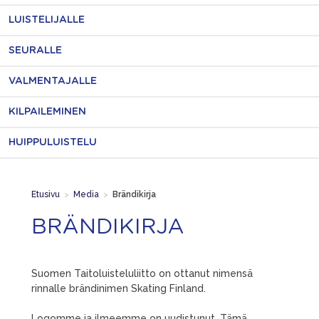
LUISTELIJALLE
SEURALLE
VALMENTAJALLE
KILPAILEMINEN
HUIPPULUISTELU
Etusivu
>
Media
>
Brändikirja
BRÄNDIKIRJA
Suomen Taitoluisteluliitto on ottanut nimensä
rinnalle brändinimen Skating Finland.
Logomme ja ilmeemme on uudistunut. Tämä