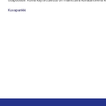
osapuolille. Kuvia käytettäessä on mainittava kuvalähteenä k
Kuvapankki