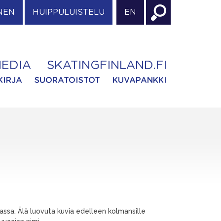
NEN
HUIPPULUISTELU
EN
EDIA
SKATINGFINLAND.FI
KIRJA
SUORATOISTOT
KUVAPANKKI
ssa. Älä luovuta kuvia edelleen kolmansille