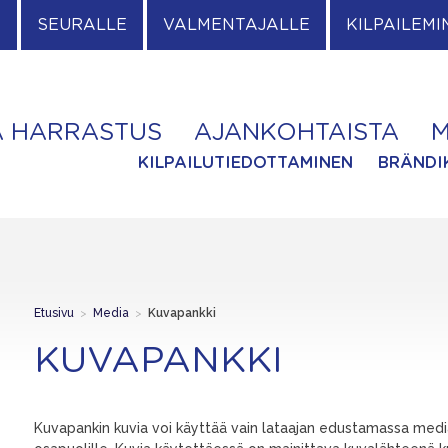
E
SEURALLE
VALMENTAJALLE
KILPAILEMI
A HARRASTUS
AJANKOHTAISTA
M
KILPAILUTIEDOTTAMINEN
BRÄNDI
Etusivu
>
Media
>
Kuvapankki
KUVAPANKKI
Kuvapankin kuvia voi käyttää vain lataajan edustamassa media