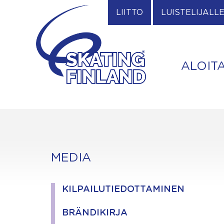
Skip
LIITTO
LUISTELIJALL
to
content
ALOIT
MEDIA
KILPAILUTIEDOTTAMINEN
BRÄNDIKIRJA