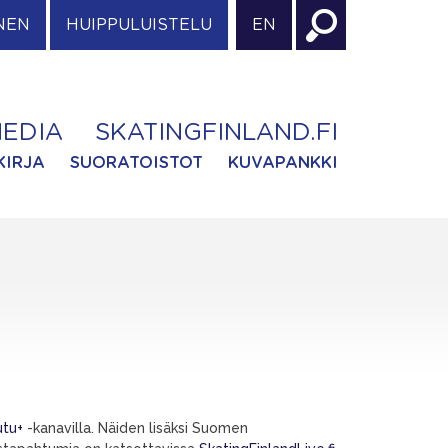
NEN
HUIPPULUISTELU
EN
EDIA
SKATINGFINLAND.FI
KIRJA
SUORATOISTOT
KUVAPANKKI
utu+
-kanavilla. Näiden lisäksi Suomen