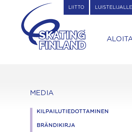
Skip
LIITTO
LUISTELIJALL
to
content
ALOIT
MEDIA
KILPAILUTIEDOTTAMINEN
BRÄNDIKIRJA