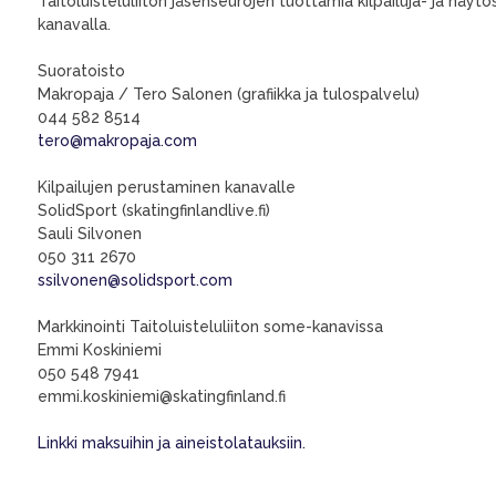
Taitoluisteluliiton jäsenseurojen tuottamia kilpailuja- ja näy
kanavalla.
Suoratoisto
Makropaja / Tero Salonen (grafiikka ja tulospalvelu)
044 582 8514
tero@makropaja.com
Kilpailujen perustaminen kanavalle
SolidSport (skatingfinlandlive.fi)
Sauli Silvonen
050 311 2670
ssilvonen@solidsport.com
Markkinointi Taitoluisteluliiton some-kanavissa
Emmi Koskiniemi
050 548 7941
emmi.koskiniemi@skatingfinland.fi
Linkki maksuihin ja aineistolatauksiin.