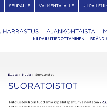
E
SEURALLE
VALMENTAJALLE
KILPAILEMI
A HARRASTUS
AJANKOHTAISTA
M
KILPAILUTIEDOTTAMINEN
BRÄNDI
Etusivu
>
Media
>
Suoratoistot
SUORATOISTOT
Taitoluisteluliiton tuottamia kilpailutapahtumia näytetään
Ru