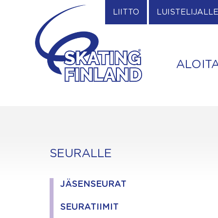
Skip
LIITTO
LUISTELIJALL
to
content
ALOIT
SEURALLE
JÄSENSEURAT
SEURATIIMIT