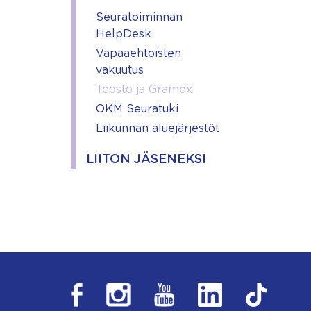
Seuratoiminnan
HelpDesk
Vapaaehtoisten
vakuutus
Teosto ja Gramex
OKM Seuratuki
Liikunnan aluejärjestöt
LIITON JÄSENEKSI