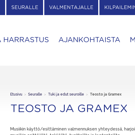
E
SEURALLE
VALMENTAJALLE
KILPAILEMI
A HARRASTUS
AJANKOHTAISTA
M
Etusivu
>
Seuralle
>
Tuki ja edut seuroille
>
Teosto ja Gramex
TEOSTO JA GRAMEX
Musiikin käyttö/esittäminen valmennuksen yhteydessä, harjoituk