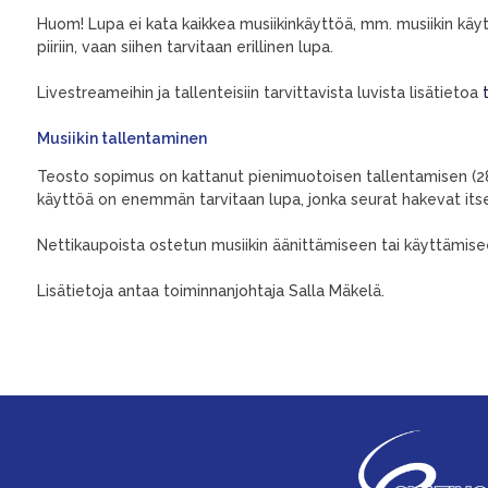
Huom! Lupa ei kata kaikkea musiikinkäyttöä, mm. musiikin kä
piiriin, vaan siihen tarvitaan erillinen lupa.
Livestreameihin ja tallenteisiin tarvittavista luvista lisätietoa
Musiikin tallentaminen
Teosto sopimus on kattanut pienimuotoisen tallentamisen (28
käyttöä on enemmän tarvitaan lupa, jonka seurat hakevat its
Nettikaupoista ostetun musiikin äänittämiseen tai käyttämise
Lisätietoja antaa toiminnanjohtaja Salla Mäkelä.