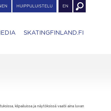
NEN
HUIPPULUISTELU
EN
EDIA
SKATINGFINLAND.FI
sissa, kilpailuissa ja näytöksissä vaatii aina luvan