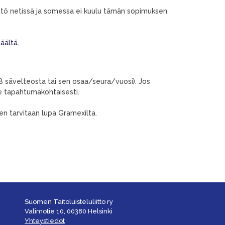
yttö netissä ja somessa ei kuulu tämän sopimuksen
täältä
.
 sävelteosta tai sen osaa/seura/vuosi). Jos
e tapahtumakohtaisesti.
en tarvitaan lupa Gramexilta.
Suomen Taitoluisteluliitto ry
Valimotie 10, 00380 Helsinki
Yhteystiedot