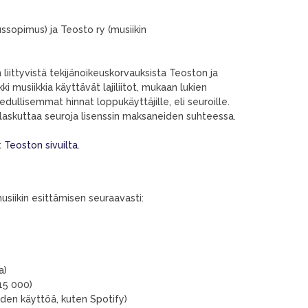
ssopimus) ja Teosto ry (musiikin
liittyvistä tekijänoikeuskorvauksista Teoston ja
 musiikkia käyttävät lajiliitot, mukaan lukien
dullisemmat hinnat loppukäyttäjille, eli seuroille.
laskuttaa seuroja lisenssin maksaneiden suhteessa.
t
Teoston sivuilta
.
iikin esittämisen seuraavasti:
a)
15 000)
iden käyttöä, kuten Spotify)