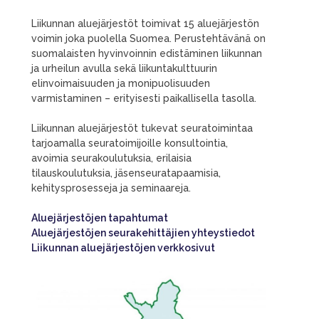
Liikunnan aluejärjestöt toimivat 15 aluejärjestön
voimin joka puolella Suomea. Perustehtävänä on
suomalaisten hyvinvoinnin edistäminen liikunnan
ja urheilun avulla sekä liikuntakulttuurin
elinvoimaisuuden ja monipuolisuuden
varmistaminen – erityisesti paikallisella tasolla.
Liikunnan aluejärjestöt tukevat seuratoimintaa
tarjoamalla seuratoimijoille konsultointia,
avoimia seurakoulutuksia, erilaisia
tilauskoulutuksia, jäsenseuratapaamisia,
kehitysprosesseja ja seminaareja.
Aluejärjestöjen tapahtumat
Aluejärjestöjen seurakehittäjien yhteystiedot
Liikunnan aluejärjestöjen verkkosivut