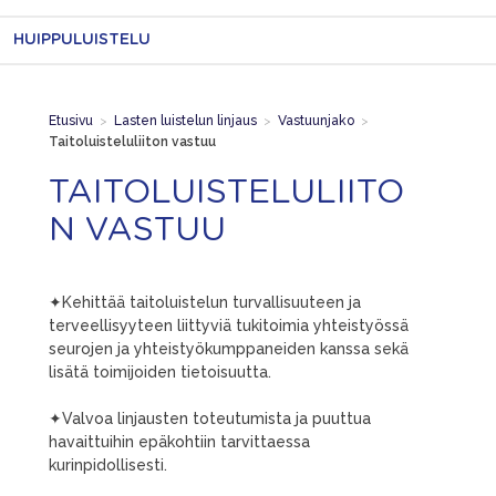
HUIPPULUISTELU
Etusivu
>
Lasten luistelun linjaus
>
Vastuunjako
>
Taitoluisteluliiton vastuu
TAITOLUISTELULIITO
N VASTUU
✦Kehittää taitoluistelun turvallisuuteen ja
terveellisyyteen liittyviä tukitoimia yhteistyössä
seurojen ja yhteistyökumppaneiden kanssa sekä
lisätä toimijoiden tietoisuutta.
✦Valvoa linjausten toteutumista ja puuttua
havaittuihin epäkohtiin tarvittaessa
kurinpidollisesti.