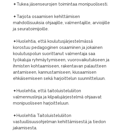
✦Tukea jäsenseurojen toimintaa monipuolisesti.
✦Tarjota osaamisen kehittämisen
mahdollisuuksia ohjaajille, valmentajille, arvioijille
ja seuratoimijoille.
✦Huolehtia, että koulutusjärjestelmässä
korostuu pedagoginen osaaminen ja jokainen
koulutuspolun suorittanut valmentaja saa
työkaluja ryhmäytymiseen, vuorovaikutukseen ja
ihmisten kohtaamiseen, rakentavan palautteen
antamiseen, kannustamiseen, kiusaamisen
ehkäisemiseen sekä harjoittelun suunnitteluun.
✦Huolehtia, että taitoluisteluliiton
valmennuslinja ja kilpailujärjestelmä ohjaavat
monipuoliseen harjoitteluun.
✦Huolehtia Taitoluisteluliiton
vastuullisuusohjelman kehittämisestä ja tiedon
jakamisesta.