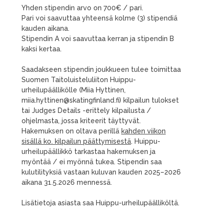
Yhden stipendin arvo on 700€ / pari.
Pari voi saavuttaa yhteensä kolme (3) stipendiä
kauden aikana.
Stipendin A voi saavuttaa kerran ja stipendin B
kaksi kertaa.
Saadakseen stipendin joukkueen tulee toimittaa
Suomen Taitoluisteluliiton Huippu-
urheilupäällikölle (Miia Hyttinen,
miia.hyttinen@skatingfinland.fi) kilpailun tulokset
tai Judges Details -erittely kilpailusta /
ohjelmasta, jossa kriteerit täyttyvät.
Hakemuksen on oltava perillä
kahden viikon
sisällä ko. kilpailun päättymisestä
. Huippu-
urheilupäällikkö tarkastaa hakemuksen ja
myöntää / ei myönnä tukea. Stipendin saa
kulutilityksiä vastaan kuluvan kauden 2025–2026
aikana 31.5.2026 mennessä.
Lisätietoja asiasta saa Huippu-urheilupäälliköltä.