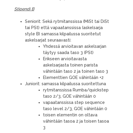
Stipendi B
Seniorit: Sekä rytmitanssissa (MiSt tai DiSt
tai PSt) että vapaatanssissa (askelsarja
style B) samassa kilpailussa suoritetut
askelsarjat seuraavasti:
Yhdessä arvioitavan askelsarjan
täytyy saada taso 3 (PSt)
Erikseen arvioitavasta
askelsarjasta toinen parista
vähintään taso 2 ja toinen taso 3
Elementtien GOE vähintään +2
Juniorit: samassa kilpailussa suoritettuna
rytmitanssissa Rumba/quickstep
taso 2/3, GOE vähintään 0
vapaatanssissa step sequence
taso level 2/3, GOE vähintään 0
toisen elementin on oltava
vähintään tasoa 2 ja toisen tasoa
3