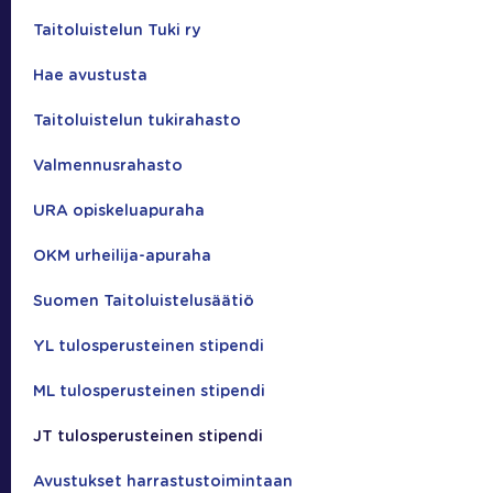
Taitoluistelun Tuki ry
Hae avustusta
Taitoluistelun tukirahasto
Valmennusrahasto
URA opiskeluapuraha
OKM urheilija-apuraha
Suomen Taitoluistelusäätiö
YL tulosperusteinen stipendi
ML tulosperusteinen stipendi
JT tulosperusteinen stipendi
Avustukset harrastustoimintaan