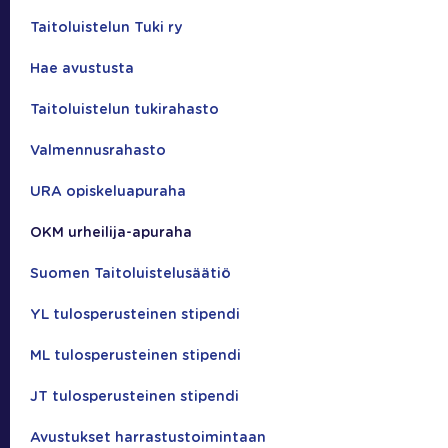
Taitoluistelun Tuki ry
Hae avustusta
Taitoluistelun tukirahasto
Valmennusrahasto
URA opiskeluapuraha
OKM urheilija-apuraha
Suomen Taitoluistelusäätiö
YL tulosperusteinen stipendi
ML tulosperusteinen stipendi
JT tulosperusteinen stipendi
Avustukset harrastustoimintaan