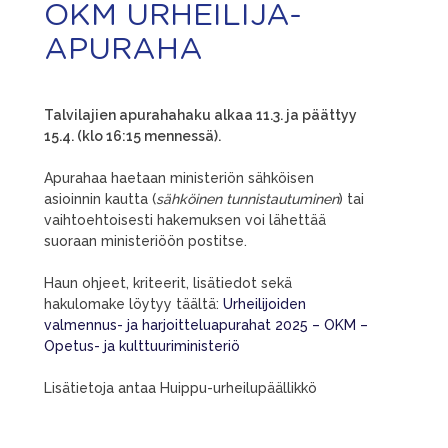
OKM URHEILIJA-
APURAHA
Talvilajien apurahahaku alkaa 11.3. ja päättyy
15.4. (klo 16:15 mennessä).
Apurahaa haetaan ministeriön sähköisen
asioinnin kautta (
sähköinen tunnistautuminen
) tai
vaihtoehtoisesti hakemuksen voi lähettää
suoraan ministeriöön postitse.
Haun ohjeet, kriteerit, lisätiedot sekä
hakulomake löytyy täältä:
Urheilijoiden
valmennus- ja harjoitteluapurahat 2025 – OKM –
Opetus- ja kulttuuriministeriö
Lisätietoja antaa Huippu-urheilupäällikkö