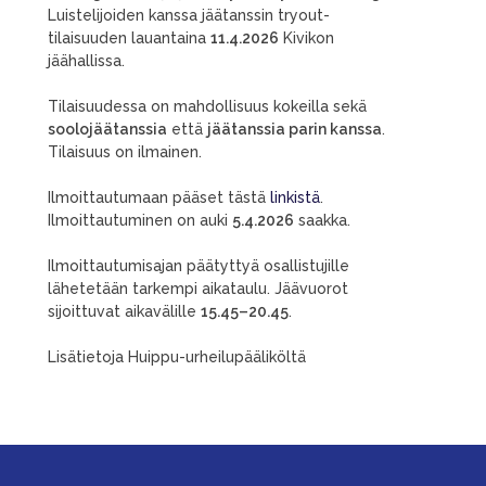
Luistelijoiden kanssa jäätanssin tryout-
tilaisuuden lauantaina
11.4.2026
Kivikon
jäähallissa.
Tilaisuudessa on mahdollisuus kokeilla sekä
soolojäätanssia
että
jäätanssia parin kanssa
.
Tilaisuus on ilmainen.
Ilmoittautumaan pääset tästä
linkistä
.
Ilmoittautuminen on auki
5.4.2026
saakka.
Ilmoittautumisajan päätyttyä osallistujille
lähetetään tarkempi aikataulu. Jäävuorot
sijoittuvat aikavälille
15.45–20.45
.
Lisätietoja Huippu-urheilupääliköltä