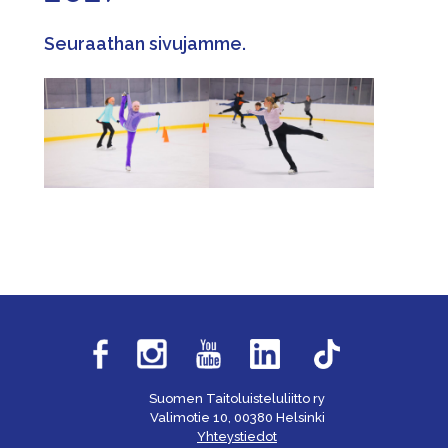
Seuraathan sivujamme.
Suomen Taitoluisteluliitto ry
Valimotie 10, 00380 Helsinki
Yhteystiedot