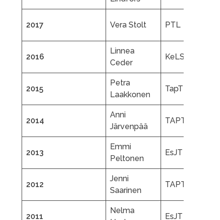
W
2017
Vera Stolt
PTL
R
Linnea
2016
KeLS
M
Ceder
Petra
2015
TapTL
L
Laakkonen
Anni
2014
TAPTL
L
Järvenpää
Emmi
C
2013
EsJT
Peltonen
V
Jenni
R
2012
TAPTL
Saarinen
G
Nelma
R
2011
EsJT