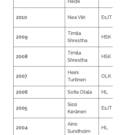
Hede
G
Er
2010
Nea Viiri
EsJT
M
Timila
2009
HSK
J
Shrestha
Timila
2008
HSK
J
Shrestha
Heini
Vi
2007
OLK
Turtinen
V
2006
Sofia Otala
HL
B
Sissi
S
2005
EsJT
Keränen
P
Aino
J
2004
HL
Sundholm
K