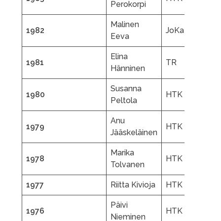
Perokorpi
Malinen
1982
JoKa
Eeva
Elina
K
1981
TR
Hänninen
P
Susanna
O
1980
HTK
Peltola
J
Anu
1979
HTK
V
Jääskeläinen
Marika
1978
HTK
V
Tolvanen
1977
Riitta Kivioja
HTK
P
Päivi
K
1976
HTK
Nieminen
J