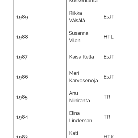
Koskenranta
K
Riikka
M
1989
EsJT
Väisälä
L
Susanna
M
1988
HTL
Vilen
L
Jy
1987
Kaisa Kella
EsJT
P
Meri
Er
1986
EsJT
Karvosenoja
L
Anu
K
1985
TR
Niiniranta
M
Elina
1984
TR
Lindeman
Kati
1983
HTK
M