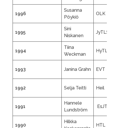
Susanna
A
1996
OLK
Pöykiö
N
Sini
T
1995
JyTLS
Niskanen
H
Tiina
J
1994
HyTL
Weckman
J
M
1993
Janina Grahn
EVT
V
P
1992
Selja Teitti
Heil
H
Hannele
T
1991
EsJT
Lundström
S
Hilkka
J
1990
HTL