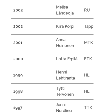
Melisa
T
2003
RU
Lähdeoja
P
J
2002
Kiira Korpi
Tappara
K
Anna
T
2001
MTK
Heinonen
P
T
2000
Lotta Erpilä
ETK
N
Henni
M
1999
HL
Lehtiranta
M
Tytti
1998
HL
A
Tervonen
Jenni
A
1997
TTK
Nordling
N