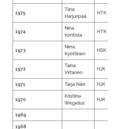
Tiina
1975
HTK
Harjunpää
Nina
1974
HTK
P
Kontiola
Niina
1973
HSK
Kyöttinen
Taina
1972
HJK
Virtanen
1971
Tarja Näsi
HJK
Kristiina
1970
HJK
Wegelius
1969
1968