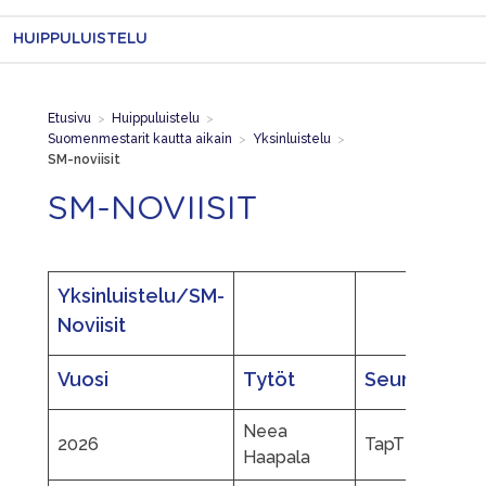
HUIPPULUISTELU
Etusivu
>
Huippuluistelu
>
Suomenmestarit kautta aikain
>
Yksinluistelu
>
SM-noviisit
SM-NOVIISIT
Yksinluistelu/SM-
Noviisit
Vuosi
Tytöt
Seura
P
Neea
L
2026
TapTL
Haapala
L