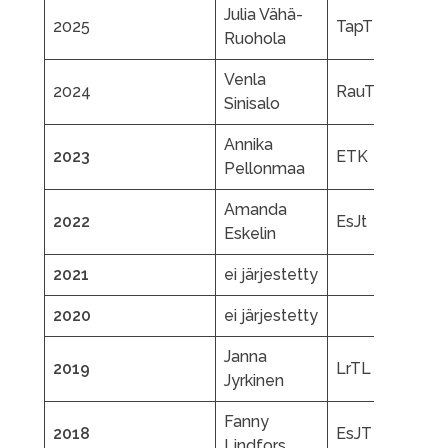
Julia Vähä-
R
2025
TapTL
Ruohola
P
Venla
R
2024
RauTL
Sinisalo
P
Annika
B
2023
ETK
Pellonmaa
E
Amanda
A
2022
EsJt
Eskelin
E
2021
ei järjestetty
e
2020
ei järjestetty
e
Janna
M
2019
LrTL
Jyrkinen
L
Fanny
2018
EsJT
T
Lindfors