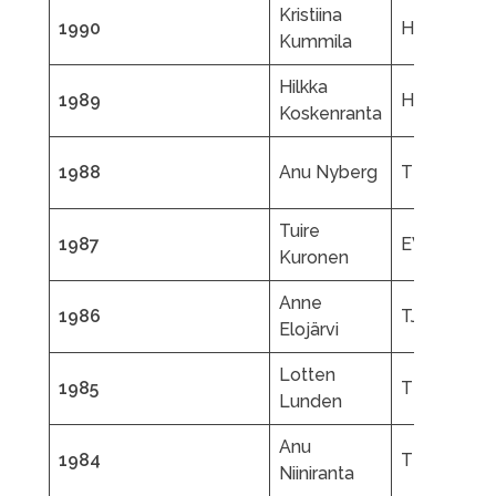
Kristiina
1990
HTL
Kummila
Hilkka
1989
HTL
Koskenranta
1988
Anu Nyberg
TR
Tuire
1987
EVT
Kuronen
Anne
1986
TJV
Elojärvi
Lotten
1985
TR
Lunden
Anu
1984
TR
Niiniranta