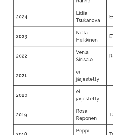
Ranne
Lidiia
2024
EsJt
Tsukanova
Nella
2023
ETK
Heikkinen
Venla
2022
RauTL
Sinisalo
ei
2021
järjestetty
ei
2020
järjestetty
Rosa
2019
TapTL
Reponen
Peppi
2018
TapTL