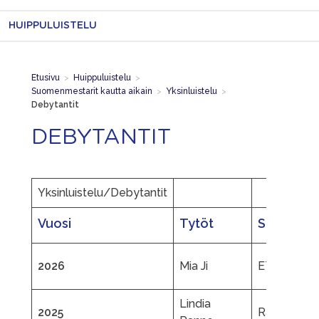
HUIPPULUISTELU
Etusivu
>
Huippuluistelu
>
Suomenmestarit kautta aikain
>
Yksinluistelu
>
Debytantit
DEBYTANTIT
Yksinluistelu/Debytantit
Vuosi
Tytöt
Seura
2026
Mia Ji
ETK
Lindia
2025
RauTL