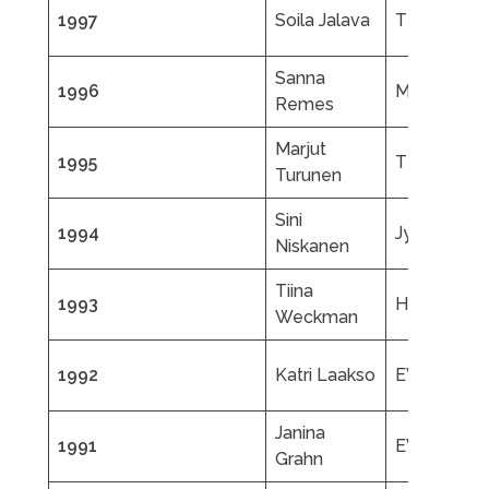
1997
Soila Jalava
TTL
Sanna
1996
MTK
Remes
Marjut
1995
TTK
Turunen
Sini
1994
JyTLS
Niskanen
Tiina
1993
HyTL
Weckman
1992
Katri Laakso
EVT
Janina
1991
EVT
Grahn