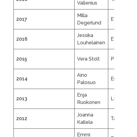
Vallenius
Milla
2017
ETK
Degerlund
Jessika
2016
ETK
Louhelainen
2015
Vera Stolt
PTL
Aino
2014
EsJT
Palosuo
Enja
2013
LL
Ruokonen
Joanna
2012
TapTL
Kallela
Emmi