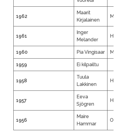
Vuorela
Maarit
1962
ML
Kirjalainen
Inger
1961
HKS
Melander
1960
Pia Vingisaar
ML
1959
Ei kilpailtu
Tuula
1958
HL
Lakkinen
Eeva
1957
HL
Sjögren
Maire
1956
OuPartio
Hammar