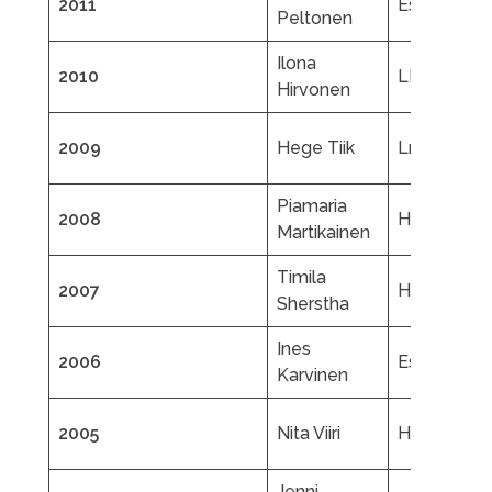
2011
EsJT
Peltonen
Ilona
2010
LL
Hirvonen
2009
Hege Tiik
LrTL
Piamaria
2008
HL
Martikainen
Timila
2007
HTK
Sherstha
Ines
2006
EsJT
Karvinen
2005
Nita Viiri
HL
Jenni