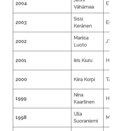
2004
ETK
Vähämaa
Sissi
2003
EsJT
Keränen
Mariisa
2002
JTL
Luoto
2001
Iiris Kiuru
HyTL
2000
Kiira Korpi
Tappara
Nina
1999
HL
Kaartinen
Ulla
1998
MTK
Suoraniemi