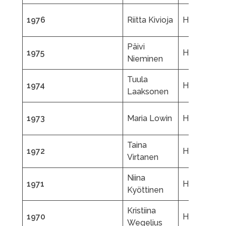
1976
Riitta Kivioja
HTK
Päivi
1975
HSK
Nieminen
Tuula
1974
HSK
Laaksonen
1973
Maria Lowin
HTK
Taina
1972
HJK
Virtanen
Niina
1971
HSK
Kyöttinen
Kristiina
1970
HJK
Wegelius