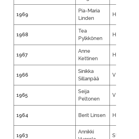
Pia-Maria
1969
HL
Linden
Tea
1968
HJK
Pylkkönen
Anne
1967
HSK
Kettinen
Sinikka
1966
VLK
Sillanpää
Seija
1965
VLK
Peltonen
1964
Berit Linsen
HSK
Annikki
1963
SU