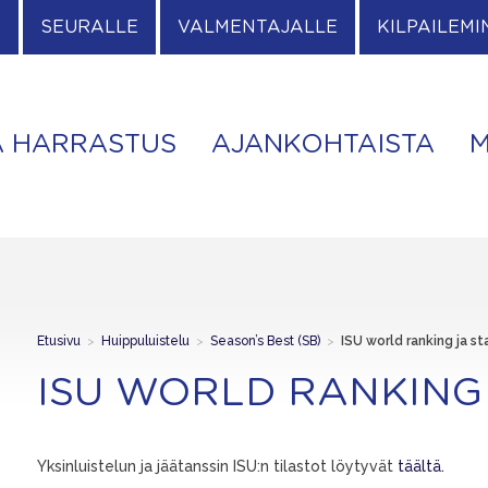
E
SEURALLE
VALMENTAJALLE
KILPAILEMI
A HARRASTUS
AJANKOHTAISTA
M
Etusivu
>
Huippuluistelu
>
Season’s Best (SB)
>
ISU world ranking ja s
ISU WORLD RANKING
Yksinluistelun ja jäätanssin ISU:n tilastot löytyvät
täältä.