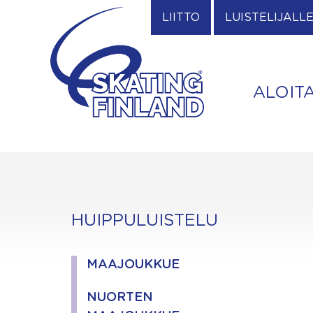
Skip
LIITTO
LUISTELIJALL
to
content
ALOIT
HUIPPULUISTELU
MAAJOUKKUE
NUORTEN