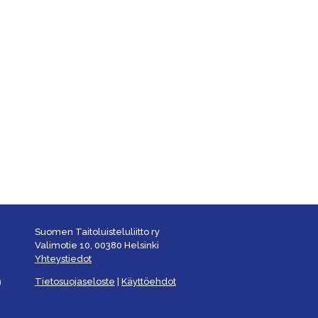
Suomen Taitoluisteluliitto ry
Valimotie 10, 00380 Helsinki
Yhteystiedot
Tietosuojaseloste
|
Käyttöehdot