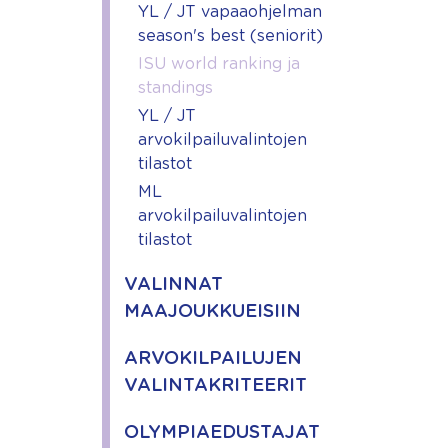
YL / JT vapaaohjelman
season's best (seniorit)
ISU world ranking ja
standings
YL / JT
arvokilpailuvalintojen
tilastot
ML
arvokilpailuvalintojen
tilastot
VALINNAT
MAAJOUKKUEISIIN
ARVOKILPAILUJEN
VALINTAKRITEERIT
OLYMPIAEDUSTAJAT