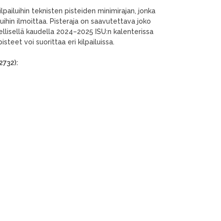
pailuihin teknisten pisteiden minimirajan, jonka
luihin ilmoittaa. Pisteraja on saavutettava joko
ellisellä kaudella 2024–2025 ISU:n kalenterissa
steet voi suorittaa eri kilpailuissa.
2732):