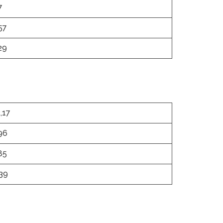
7
57
29
,17
96
85
39