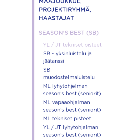
MAAJOUKKUE,
PROJEKTIRYHMÄ,
HAASTAJAT
SEASON'S BEST (SB)
YL / JT tekniset pisteet
SB - yksinluistelu ja
jäätanssi
SB -
muodostelmaluistelu
ML lyhytohjelman
season's best (seniorit)
ML vapaaohjelman
season's best (seniorit)
ML tekniset pisteet
YL / JT lyhytohjelman
season's best (seniorit)