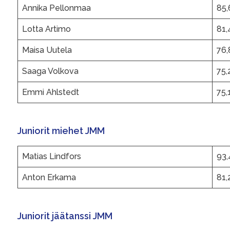
Annika Pellonmaa
85,
Lotta Artimo
81,
Maisa Uutela
76,
Saaga Volkova
75,
Emmi Ahlstedt
75,
Juniorit miehet JMM
Matias Lindfors
93,
Anton Erkama
81,
Juniorit jäätanssi JMM