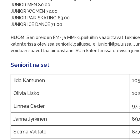
JUNIOR MEN 80.00
JUNIOR WOMEN 72.00
JUNIOR PAIR SKATING 63.00
JUNIOR ICE DANCE 71.00
HUOM!
Senioreiden EM- ja MM-kilpailuihin vaadittavat teknis
kalenterissa olevissa seniorikilpailussa, ei juniorikilpailussa. J
voidaan saavuttaa ainoastaan ISU:n kalenterissa olevissa juniorik
Seniorit naiset
Iida Karhunen
105
Olivia Lisko
102
Linnea Ceder
97,
Janna Jyrkinen
89,
Selma Välitalo
84,