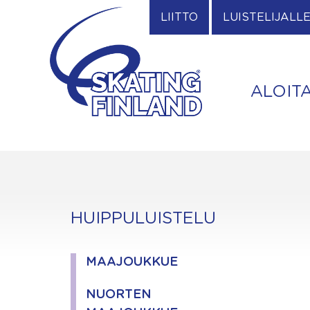
Skip
LIITTO
LUISTELIJALL
to
content
ALOIT
HUIPPULUISTELU
MAAJOUKKUE
NUORTEN