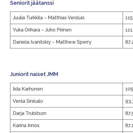
Seniorit jäätanssi
Juulia Turkkila – Matthias Versluis
115
Yuka Orihara – Juho Pirinen
111
Daniela Ivanitskiy – Matthew Sperry
87,
Juniorit naiset JMM
Iida Karhunen
105
Venla Sinisalo
93,
Darja Trubitson
87,
Karina Innos
87,