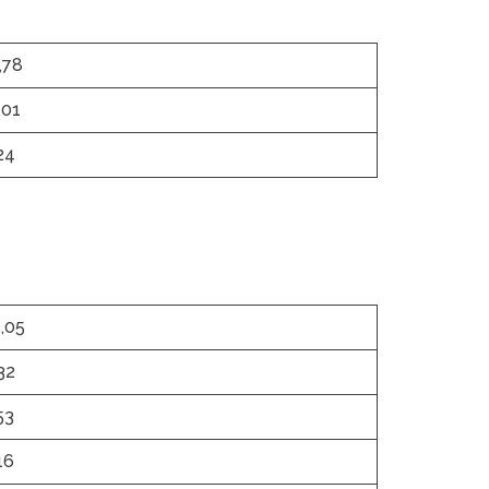
,78
,01
24
,05
32
53
16