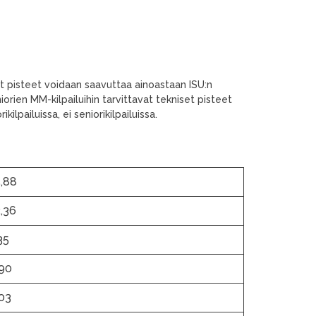
et pisteet voidaan saavuttaa ainoastaan ISU:n
uniorien MM-kilpailuihin tarvittavat tekniset pisteet
ilpailuissa, ei seniorikilpailuissa.
,88
,36
35
90
03