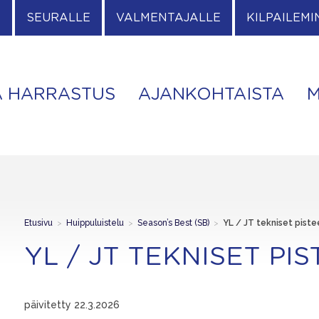
E
SEURALLE
VALMENTAJALLE
KILPAILEMI
A HARRASTUS
AJANKOHTAISTA
M
Etusivu
>
Huippuluistelu
>
Season’s Best (SB)
>
YL / JT tekniset piste
YL / JT TEKNISET PI
päivitetty 22.3.2026