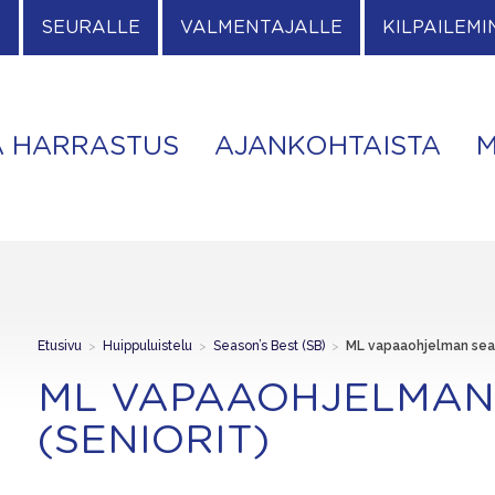
E
SEURALLE
VALMENTAJALLE
KILPAILEMI
A HARRASTUS
AJANKOHTAISTA
M
Etusivu
>
Huippuluistelu
>
Season’s Best (SB)
>
ML vapaaohjelman seaso
ML VAPAAOHJELMAN 
(SENIORIT)