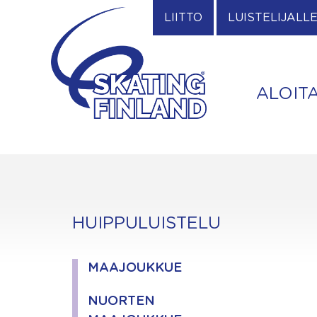
Skip
LIITTO
LUISTELIJALL
to
content
ALOIT
HUIPPULUISTELU
MAAJOUKKUE
NUORTEN