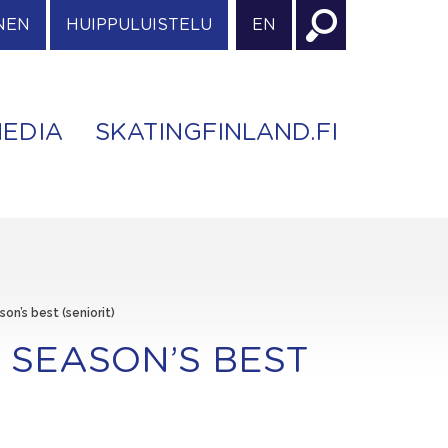
NEN
HUIPPULUISTELU
EN
EDIA
SKATINGFINLAND.FI
n’s best (seniorit)
SEASON’S BEST