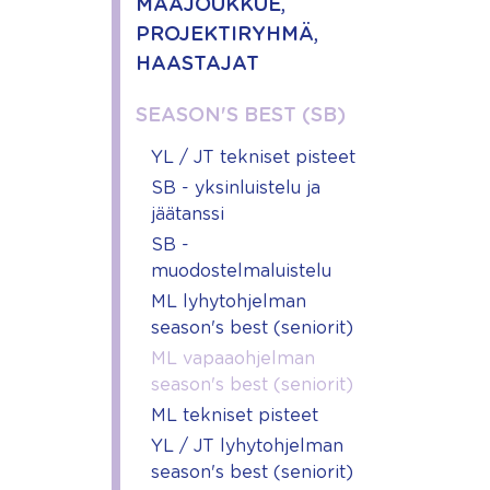
MAAJOUKKUE,
PROJEKTIRYHMÄ,
HAASTAJAT
SEASON'S BEST (SB)
YL / JT tekniset pisteet
SB - yksinluistelu ja
jäätanssi
SB -
muodostelmaluistelu
ML lyhytohjelman
season's best (seniorit)
ML vapaaohjelman
season's best (seniorit)
ML tekniset pisteet
YL / JT lyhytohjelman
season's best (seniorit)