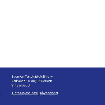
Suomen Taitoluisteluliitto ry
Valimotie 10, 00380 Helsinki
Yhteystiedot
Tietosuojaseloste
|
Käyttöehdot