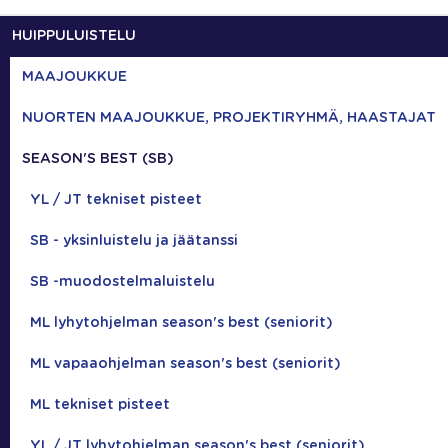
HUIPPULUISTELU
MAAJOUKKUE
NUORTEN MAAJOUKKUE, PROJEKTIRYHMÄ, HAASTAJAT
SEASON'S BEST (SB)
YL / JT tekniset pisteet
SB - yksinluistelu ja jäätanssi
SB -muodostelmaluistelu
ML lyhytohjelman season's best (seniorit)
ML vapaaohjelman season's best (seniorit)
ML tekniset pisteet
YL / JT lyhytohjelman season's best (seniorit)