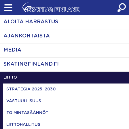
Skip
to
content
ALOITA HARRASTUS
AJANKOHTAISTA
MEDIA
SKATINGFINLAND.FI
LIITTO
STRATEGIA 2025–2030
VASTUULLISUUS
TOIMINTASÄÄNNÖT
LIITTOHALLITUS