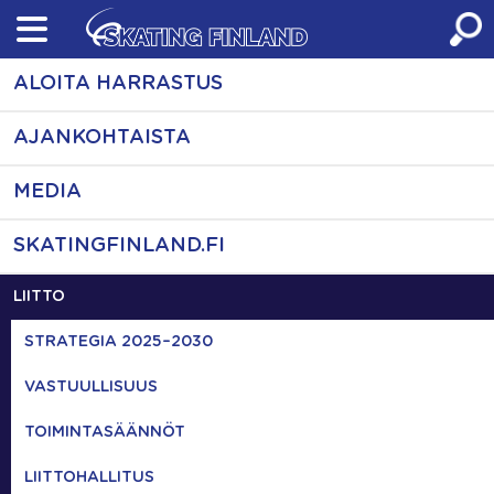
Skip
to
content
ALOITA HARRASTUS
AJANKOHTAISTA
MEDIA
SKATINGFINLAND.FI
LIITTO
STRATEGIA 2025–2030
VASTUULLISUUS
TOIMINTASÄÄNNÖT
LIITTOHALLITUS