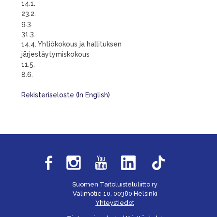
14.1.
23.2.
9.3.
31.3.
14.4. Yhtiökokous ja hallituksen
järjestäytymiskokous
11.5.
8.6.
Rekisteriseloste (In English)
Suomen Taitoluisteluliitto ry
Valimotie 10, 00380 Helsinki
Yhteystiedot