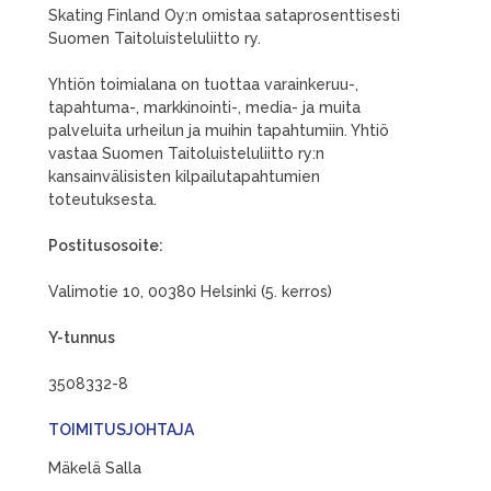
Skating Finland Oy:n omistaa sataprosenttisesti
Suomen Taitoluisteluliitto ry.
Yhtiön toimialana on tuottaa varainkeruu-,
tapahtuma-, markkinointi-, media- ja muita
palveluita urheilun ja muihin tapahtumiin. Yhtiö
vastaa Suomen Taitoluisteluliitto ry:n
kansainvälisisten kilpailutapahtumien
toteutuksesta.
Postitusosoite:
Valimotie 10, 00380 Helsinki (5. kerros)
Y-tunnus
3508332-8
TOIMITUSJOHTAJA
Mäkelä Salla