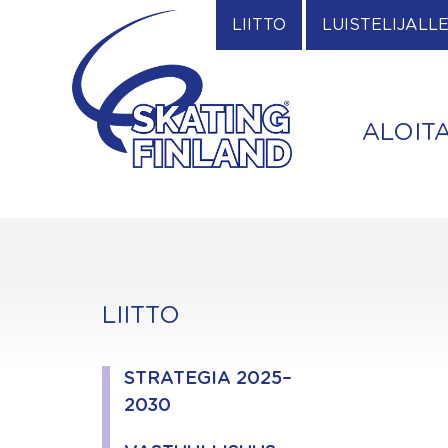
Skip
LIITTO
LUISTELIJALL
to
content
ALOIT
LIITTO
STRATEGIA 2025–
2030