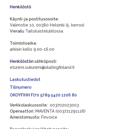
Henkilöstö
Käynti-ja postitusosoite:
Valimotie 10, 00380 Helsinki (5. kerros)
Vierailu
Taitoluisteluliitossa
Toimistoaika:
arkisin kello 9.00-16.00
Henkilöstön
sähköposti:
etunimi.sukunimi@skatingfinland.fi
Laskutustiedot
Tilinumero
OKOYFIHH FI70 5789 5420 1206 80
Verkkolaskuosoite:
003702023003
Operaattori:
MAVENTA (003721291126)
Aineistomuoto:
Finvoice