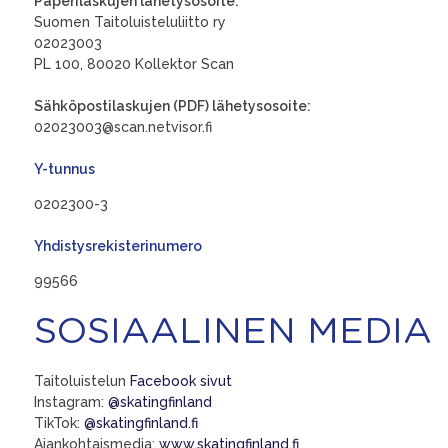
Paperilaskujen lähetysosoite:
Suomen Taitoluisteluliitto ry
02023003
PL 100, 80020 Kollektor Scan
Sähköpostilaskujen (PDF) lähetysosoite:
02023003@scan.netvisor.fi
Y-tunnus
0202300-3
Yhdistysrekisterinumero
99566
SOSIAALINEN MEDIA
Taitoluistelun
Facebook sivut
Instagram:
@skatingfinland
TikTok:
@skatingfinland.fi
Ajankohtaismedia:
www.skatingfinland.fi