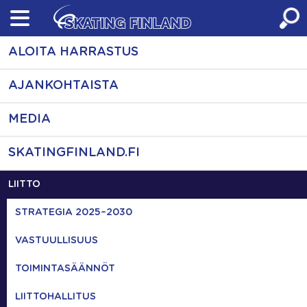
Skip
to
content
ALOITA HARRASTUS
AJANKOHTAISTA
MEDIA
SKATINGFINLAND.FI
LIITTO
STRATEGIA 2025–2030
VASTUULLISUUS
TOIMINTASÄÄNNÖT
LIITTOHALLITUS