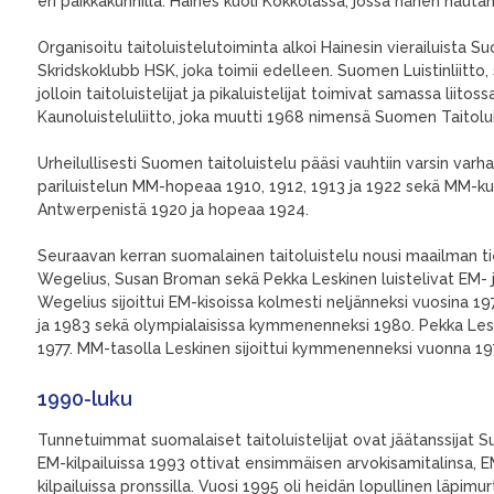
eri paikkakunnilla. Haines kuoli Kokkolassa, jossa hänen hautan
Organisoitu taitoluistelutoiminta alkoi Hainesin vierailuista
Skridskoklubb HSK, joka toimii edelleen. Suomen Luistinliitto,
jolloin taitoluistelijat ja pikaluistelijat toimivat samassa lii
Kaunoluisteluliitto, joka muutti 1968 nimensä Suomen Taitoluis
Urheilullisesti Suomen taitoluistelu pääsi vauhtiin varsin varh
pariluistelun MM-hopeaa 1910, 1912, 1913 ja 1922 sekä MM-kul
Antwerpenistä 1920 ja hopeaa 1924.
Seuraavan kerran suomalainen taitoluistelu nousi maailman tiet
Wegelius, Susan Broman sekä Pekka Leskinen luistelivat EM- j
Wegelius sijoittui EM-kisoissa kolmesti neljänneksi vuosina 1
ja 1983 sekä olympialaisissa kymmenenneksi 1980. Pekka Leski
1977. MM-tasolla Leskinen sijoittui kymmenenneksi vuonna 197
1990-luku
Tunnetuimmat suomalaiset taitoluistelijat ovat jäätanssijat S
EM-kilpailuissa 1993 ottivat ensimmäisen arvokisamitalinsa,
kilpailuissa pronssilla. Vuosi 1995 oli heidän lopullinen läp