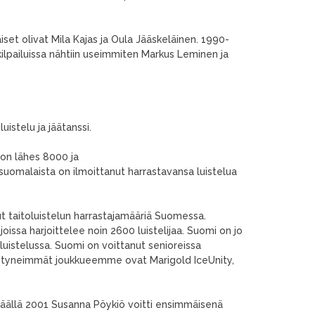
set olivat Mila Kajas ja Oula Jääskeläinen. 1990-
ilpailuissa nähtiin useimmiten Markus Leminen ja
luistelu ja jäätanssi.
 on lähes 8000 ja
suomalaista on ilmoittanut harrastavansa luistelua
ut taitoluistelun harrastajamääriä Suomessa.
ssa harjoittelee noin 2600 luistelijaa. Suomi on jo
uistelussa. Suomi on voittanut senioreissa
estyneimmät joukkueemme ovat Marigold IceUnity,
väällä 2001 Susanna Pöykiö voitti ensimmäisenä