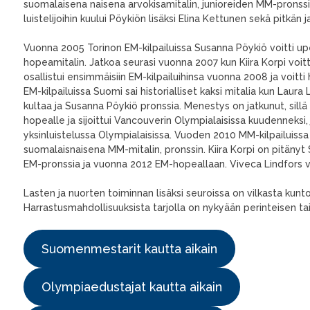
suomalaisena naisena arvokisamitalin, junioreiden MM-prons
luistelijoihin kuului Pöykiön lisäksi Elina Kettunen sekä pitkä
Vuonna 2005 Torinon EM-kilpailuissa Susanna Pöykiö voitti 
hopeamitalin. Jatkoa seurasi vuonna 2007 kun Kiira Korpi voitt
osallistui ensimmäisiin EM-kilpailuihinsa vuonna 2008 ja voitt
EM-kilpailuissa Suomi sai historialliset kaksi mitalia kun Lau
kultaa ja Susanna Pöykiö pronssia. Menestys on jatkunut, sillä
hopealle ja sijoittui Vancouverin Olympialaisissa kuudenneksi, 
yksinluistelussa Olympialaisissa. Vuoden 2010 MM-kilpailuiss
suomalaisnaisena MM-mitalin, pronssin. Kiira Korpi on pitän
EM-pronssia ja vuonna 2012 EM-hopeallaan. Viveca Lindfors vo
Lasten ja nuorten toiminnan lisäksi seuroissa on vilkasta kunt
Harrastusmahdollisuuksista tarjolla on nykyään perinteisen tai
Suomenmestarit kautta aikain
Olympiaedustajat kautta aikain