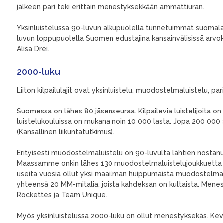
jälkeen pari teki erittäin menestyksekkään ammattiuran.
Yksinluistelussa 90-luvun alkupuolella tunnetuimmat suomalai
luvun loppupuolella Suomen edustajina kansainvälisissä arvok
Alisa Drei.
2000-lu
ku
Liiton kilpailulajit ovat yksinluistelu, muodostelmaluistelu, pari
Suomessa on lähes 80 jäsenseuraa. Kilpailevia luistelijoita on
luistelukouluissa on mukana noin 10 000 lasta. Jopa 200 000 
(Kansallinen liikuntatutkimus).
Erityisesti muodostelmaluistelu on 90-luvulta lähtien nostan
Maassamme onkin lähes 130 muodostelmaluistelujoukkuetta joi
useita vuosia ollut yksi maailman huippumaista muodostelmal
yhteensä 20 MM-mitalia, joista kahdeksan on kultaista. Men
Rockettes ja Team Unique.
Myös yksinluistelussa 2000-luku on ollut menestyksekäs. Ke