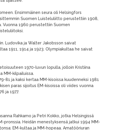
sa sijaitsee.
 Suomeen. Ensimmäinen seura oli Helsingfors
 sittemmin Suomen Luisteluliitto perustettiin 1908,
tossa. Vuonna 1960 perustettiin Suomen
teluliitoksi.
ain. Ludovika ja Walter Jakobsson saivat
taa 1911, 1914 ja 1923. Olympiakultaa he saivat
oisuuteen 1970-luvun lopulla, jolloin Kristiina
a MM-kilpailuissa.
979-81 ja kaksi kertaa MM-kisoissa kuudenneksi 1981
sen paras sijoitus EM-kisoissa oli viides vuonna
6 ja 1977.
usanna Rahkamo ja Petri Kokko, jotka Helsingissä
 EM-pronssia. Heidän menestyksensä jatkui 1994 MM-
imurtonsa: EM-kultaa ja MM-hopeaa. Amatööriuran