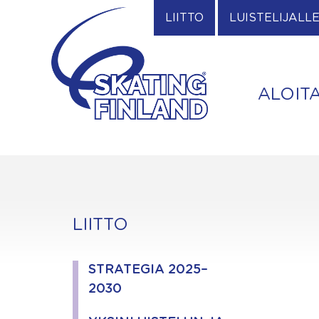
Skip
LIITTO
LUISTELIJALL
to
content
ALOIT
LIITTO
STRATEGIA 2025–
2030