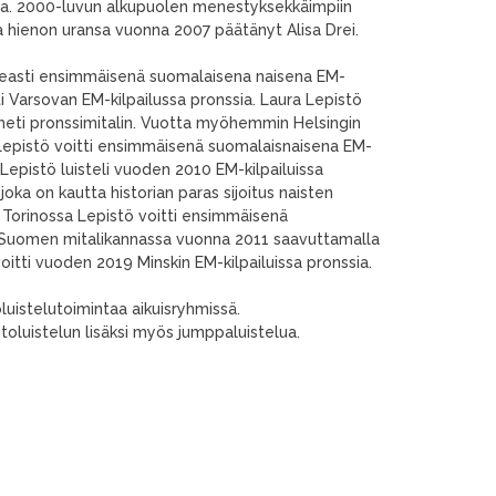
sia. 2000-luvun alkupuolen menestyksekkäimpiin
n ja hienon uransa vuonna 2007 päätänyt Alisa Drei.
upeasti ensimmäisenä suomalaisena naisena EM-
i Varsovan EM-kilpailussa pronssia. Laura Lepistö
i heti pronssimitalin. Vuotta myöhemmin Helsingin
ra Lepistö voitti ensimmäisenä suomalaisnaisena EM-
 Lepistö luisteli vuoden 2010 EM-kilpailuissa
joka on kautta historian paras sijoitus naisten
a Torinossa Lepistö voitti ensimmäisenä
yt Suomen mitalikannassa vuonna 2011 saavuttamalla
itti vuoden 2019 Minskin EM-kilpailuissa pronssia.
oluistelutoimintaa aikuisryhmissä.
toluistelun lisäksi myös jumppaluistelua.