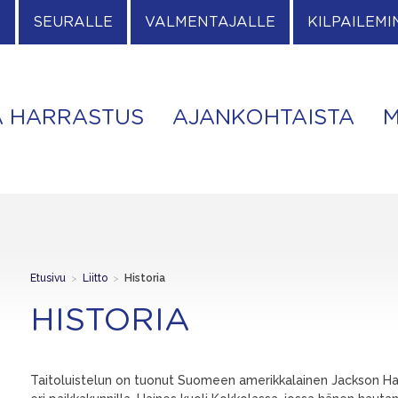
E
SEURALLE
VALMENTAJALLE
KILPAILEMI
A HARRASTUS
AJANKOHTAISTA
M
Etusivu
>
Liitto
>
Historia
HISTORIA
Taitoluistelun on tuonut Suomeen amerikkalainen Jackson Hain