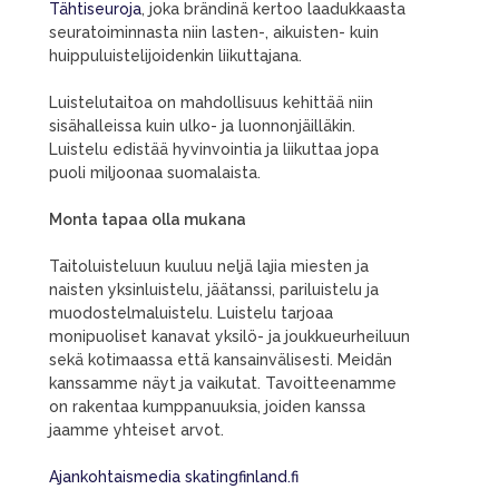
Tähtiseuroja
, joka brändinä kertoo laadukkaasta
seuratoiminnasta niin lasten-, aikuisten- kuin
huippuluistelijoidenkin liikuttajana.
Luistelutaitoa on mahdollisuus kehittää niin
sisähalleissa kuin ulko- ja luonnonjäilläkin.
Luistelu edistää hyvinvointia ja liikuttaa jopa
puoli miljoonaa suomalaista.
Monta tapaa olla mukana
Taitoluisteluun kuuluu neljä lajia miesten ja
naisten yksinluistelu, jäätanssi, pariluistelu ja
muodostelmaluistelu. Luistelu tarjoaa
monipuoliset kanavat yksilö- ja joukkueurheiluun
sekä kotimaassa että kansainvälisesti. Meidän
kanssamme näyt ja vaikutat. Tavoitteenamme
on rakentaa kumppanuuksia, joiden kanssa
jaamme yhteiset arvot.
Ajankohtaismedia skatingfinland.fi