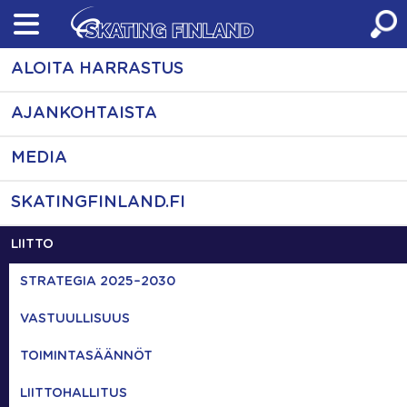
Skip
to
content
ALOITA HARRASTUS
AJANKOHTAISTA
MEDIA
SKATINGFINLAND.FI
LIITTO
STRATEGIA 2025–2030
VASTUULLISUUS
TOIMINTASÄÄNNÖT
LIITTOHALLITUS