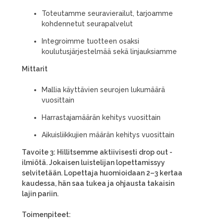
Toteutamme seuravierailut, tarjoamme
kohdennetut seurapalvelut
Integroimme tuotteen osaksi
koulutusjärjestelmää sekä linjauksiamme
Mittarit
Mallia käyttävien seurojen lukumäärä
vuosittain
Harrastajamäärän kehitys vuosittain
Aikuisliikkujien määrän kehitys vuosittain
Tavoite 3: Hillitsemme aktiivisesti drop out -
ilmiötä. Jokaisen luistelijan lopettamissyy
selvitetään. Lopettaja huomioidaan 2–3 kertaa
kaudessa, hän saa tukea ja ohjausta takaisin
lajin pariin.
Toimenpiteet: