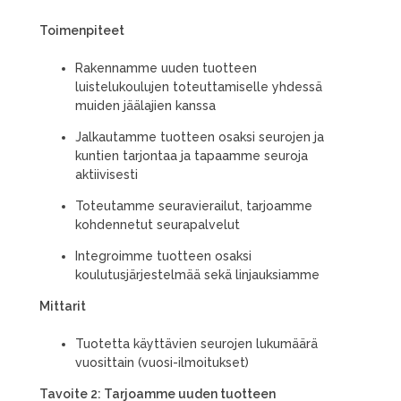
Toimenpiteet
Rakennamme uuden tuotteen
luistelukoulujen toteuttamiselle yhdessä
muiden jäälajien kanssa
Jalkautamme tuotteen osaksi seurojen ja
kuntien tarjontaa ja tapaamme seuroja
aktiivisesti
Toteutamme seuravierailut, tarjoamme
kohdennetut seurapalvelut
Integroimme tuotteen osaksi
koulutusjärjestelmää sekä linjauksiamme
Mittarit
Tuotetta käyttävien seurojen lukumäärä
vuosittain (vuosi-ilmoitukset)
Tavoite 2: Tarjoamme uuden tuotteen