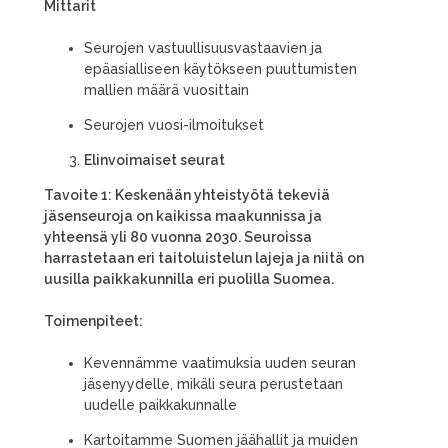
Mittarit
Seurojen vastuullisuusvastaavien ja
epäasialliseen käytökseen puuttumisten
mallien määrä vuosittain
Seurojen vuosi-ilmoitukset
Elinvoimaiset seurat
Tavoite 1: Keskenään yhteistyötä tekeviä
jäsenseuroja on kaikissa maakunnissa ja
yhteensä yli 80 vuonna 2030. Seuroissa
harrastetaan eri taitoluistelun lajeja ja niitä on
uusilla paikkakunnilla eri puolilla Suomea.
Toimenpiteet:
Kevennämme vaatimuksia uuden seuran
jäsenyydelle, mikäli seura perustetaan
uudelle paikkakunnalle
Kartoitamme Suomen jäähallit ja muiden