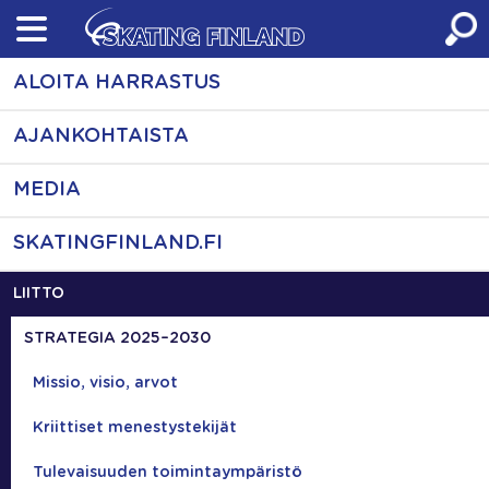
Skip
to
content
ALOITA HARRASTUS
AJANKOHTAISTA
MEDIA
SKATINGFINLAND.FI
LIITTO
STRATEGIA 2025–2030
Missio, visio, arvot
Kriittiset menestystekijät
Tulevaisuuden toimintaympäristö