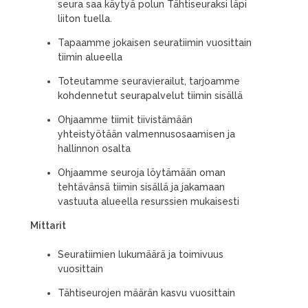
seura saa käytyä polun Tähtiseuraksi läpi
liiton tuella.
Tapaamme jokaisen seuratiimin vuosittain
tiimin alueella
Toteutamme seuravierailut, tarjoamme
kohdennetut seurapalvelut tiimin sisällä
Ohjaamme tiimit tiivistämään
yhteistyötään valmennusosaamisen ja
hallinnon osalta
Ohjaamme seuroja löytämään oman
tehtävänsä tiimin sisällä ja jakamaan
vastuuta alueella resurssien mukaisesti
Mittarit
Seuratiimien lukumäärä ja toimivuus
vuosittain
Tähtiseurojen määrän kasvu vuosittain