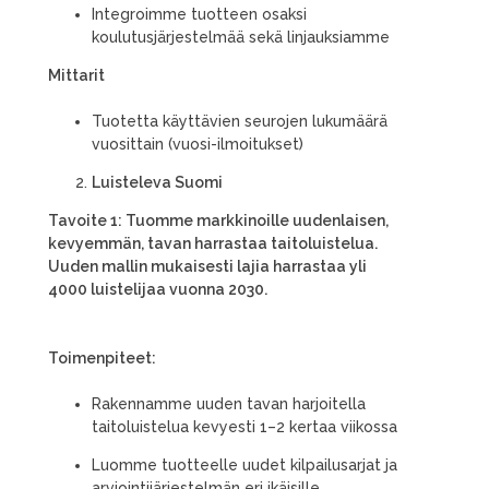
Integroimme tuotteen osaksi
koulutusjärjestelmää sekä linjauksiamme
Mittarit
Tuotetta käyttävien seurojen lukumäärä
vuosittain (vuosi-ilmoitukset)
Luisteleva Suomi
Tavoite 1: Tuomme markkinoille uudenlaisen,
kevyemmän, tavan harrastaa taitoluistelua.
Uuden mallin mukaisesti lajia harrastaa yli
4000 luistelijaa vuonna 2030.
Toimenpiteet:
Rakennamme uuden tavan harjoitella
taitoluistelua kevyesti 1–2 kertaa viikossa
Luomme tuotteelle uudet kilpailusarjat ja
arviointijärjestelmän eri ikäisille