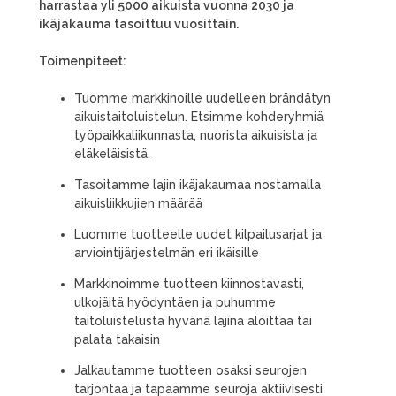
harrastaa yli 5000 aikuista vuonna 2030 ja
ikäjakauma tasoittuu vuosittain.
Toimenpiteet:
Tuomme markkinoille uudelleen brändätyn
aikuistaitoluistelun. Etsimme kohderyhmiä
työpaikkaliikunnasta, nuorista aikuisista ja
eläkeläisistä.
Tasoitamme lajin ikäjakaumaa nostamalla
aikuisliikkujien määrää
Luomme tuotteelle uudet kilpailusarjat ja
arviointijärjestelmän eri ikäisille
Markkinoimme tuotteen kiinnostavasti,
ulkojäitä hyödyntäen ja puhumme
taitoluistelusta hyvänä lajina aloittaa tai
palata takaisin
Jalkautamme tuotteen osaksi seurojen
tarjontaa ja tapaamme seuroja aktiivisesti