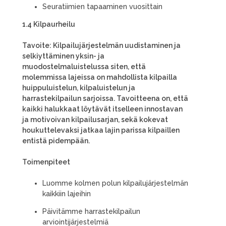
Seuratiimien tapaaminen vuosittain
1.4 Kilpaurheilu
Tavoite: Kilpailujärjestelmän uudistaminen ja
selkiyttäminen yksin- ja
muodostelmaluistelussa siten, että
molemmissa lajeissa on mahdollista kilpailla
huippuluistelun, kilpaluistelun ja
harrastekilpailun sarjoissa. Tavoitteena on, että
kaikki halukkaat löytävät itselleen innostavan
ja motivoivan kilpailusarjan, sekä kokevat
houkuttelevaksi jatkaa lajin parissa kilpaillen
entistä pidempään.
Toimenpiteet
Luomme kolmen polun kilpailujärjestelmän
kaikkiin lajeihin
Päivitämme harrastekilpailun
arviointijärjestelmiä