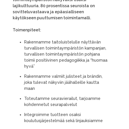
lajikulttuuria. 80 prosentissa seuroista on
sovitteluvastaava ja epäasialliseen
käytökseen puuttumisen toimintamalli.
Toimenpiteet:
Rakennamme taitoluistelulle näyttävän
turvallisen toimintaympäristön kampanjan,
turvallisen toimintaympäristön pohjana
toimii positiivinen pedagogiikka ja “huomaa
hyvä”
Rakennamme valmiit julisteet ja brändin,
joka tulevat näkyviin jäähalleille kautta
maan
Toteutamme seuravierailut, tarjoamme
kohdennetut seurapalvelut
Integroimme tuotteen osaksi
koulutusjärjestelmää sekä linjauksiamme