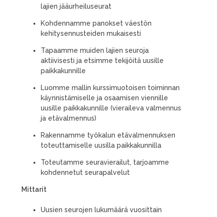
lajien jääurheiluseurat
Kohdennamme panokset väestön
kehitysennusteiden mukaisesti
Tapaamme muiden lajien seuroja
aktiivisesti ja etsimme tekijöitä uusille
paikkakunnille
Luomme mallin kurssimuotoisen toiminnan
käynnistämiselle ja osaamisen viennille
uusille paikkakunnille (vieraileva valmennus
ja etävalmennus)
Rakennamme työkalun etävalmennuksen
toteuttamiselle uusilla paikkakunnilla
Toteutamme seuravierailut, tarjoamme
kohdennetut seurapalvelut
Mittarit
Uusien seurojen lukumäärä vuosittain