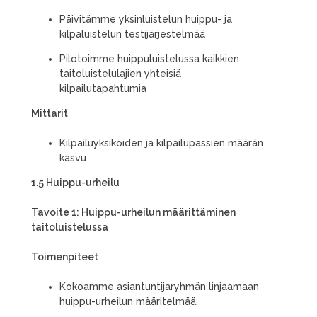
Päivitämme yksinluistelun huippu- ja
kilpaluistelun testijärjestelmää
Pilotoimme huippuluistelussa kaikkien
taitoluistelulajien yhteisiä
kilpailutapahtumia
Mittarit
Kilpailuyksiköiden ja kilpailupassien määrän
kasvu
1.5 Huippu-urheilu
Tavoite 1: Huippu-urheilun määrittäminen
taitoluistelussa
Toimenpiteet
Kokoamme asiantuntijaryhmän linjaamaan
huippu-urheilun määritelmää.