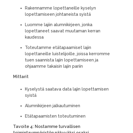
Rakennamme lopettaneille kyselyn
lopettamiseen johtaneista syistä
Luomme lajiin alumnikirjeen, jonka
lopettaneet saavat muutaman kerran
kaudessa
Toteutamme etätapaamiset lajin
lopettaneille luistelijoille, joissa kerromme
tuen saannista lajin lopettamiseen ja
ohjaamme takaisin lajin pariin
Mittarit
Kyselystä saatava data lajin lopettamisen
syistä
Alumnikirjeen jalkautuminen
Etätapaamisten toteutuminen
Tavoite 4: Nostamme turvallisen
toimintaympäristön näkyväksi osaksi