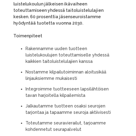
luistelukoulun jälkeisen ikävaiheen
toteuttamiseen yhdessä taitoluistelulajien
kesken. 60 prosenttia jäsenseuroistamme
hyödyntää tuotetta vuonna 2030.
Toimenpiteet
Rakennamme uuden tuotteen
luistelukoulujen toteuttamiselle yhdessä
kaikkien taitoluistelulajien kanssa
Nostamme kilpailutoiminnan aloitusikää
linjauksiemme mukaisesti
Integroimme tuotteeseen lapsilähtöisen
tavan harjoitella kilpailemista
Jalkautamme tuotteen osaksi seurojen
tarjontaa ja tapaamme seuroja aktiivisesti
Toteutamme seuravierailut, tarjoamme
kohdennetut seurapalvelut