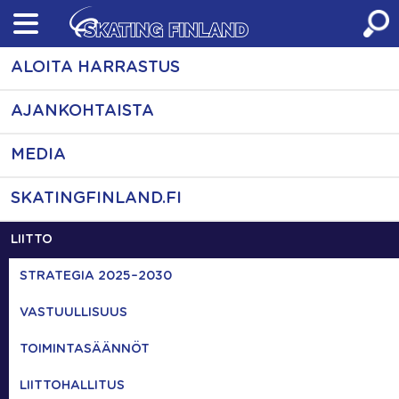
Skip
to
content
ALOITA HARRASTUS
AJANKOHTAISTA
MEDIA
SKATINGFINLAND.FI
LIITTO
STRATEGIA 2025–2030
VASTUULLISUUS
TOIMINTASÄÄNNÖT
LIITTOHALLITUS