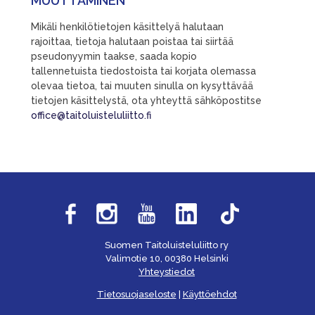
MUUTTAMINEN
Mikäli henkilötietojen käsittelyä halutaan
rajoittaa, tietoja halutaan poistaa tai siirtää
pseudonyymin taakse, saada kopio
tallennetuista tiedostoista tai korjata olemassa
olevaa tietoa, tai muuten sinulla on kysyttävää
tietojen käsittelystä, ota yhteyttä sähköpostitse
office@taitoluisteluliitto.fi
Suomen Taitoluisteluliitto ry
Valimotie 10, 00380 Helsinki
Yhteystiedot
Tietosuojaseloste
|
Käyttöehdot