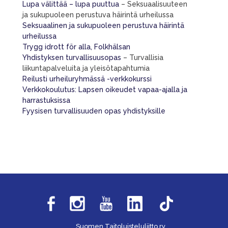
Lupa välittää – lupa puuttua
– Seksuaalisuuteen
ja sukupuoleen perustuva häirintä urheilussa
Seksuaalinen ja sukupuoleen perustuva häirintä
urheilussa
Trygg idrott för alla, Folkhälsan
Yhdistyksen turvallisuusopas
– Turvallisia
liikuntapalveluita ja yleisötapahtumia
Reilusti urheiluryhmässä -verkkokurssi
Verkkokoulutus: Lapsen oikeudet vapaa-ajalla ja
harrastuksissa
Fyysisen turvallisuuden opas yhdistyksille
Suomen Taitoluisteluliitto ry