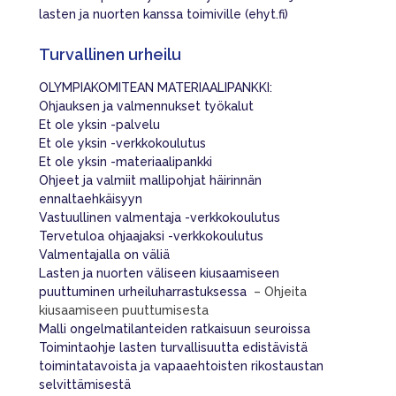
lasten ja nuorten kanssa toimiville (ehyt.fi)
Turvallinen urheilu
OLYMPIAKOMITEAN MATERIAALIPANKKI:
Ohjauksen ja valmennukset työkalut
Et ole yksin -palvelu
Et ole yksin -verkkokoulutus
Et ole yksin -materiaalipankki
Ohjeet ja valmiit mallipohjat häirinnän
ennaltaehkäisyyn
Vastuullinen valmentaja -verkkokoulutus
Tervetuloa ohjaajaksi -verkkokoulutus
Valmentajalla on väliä
Lasten ja nuorten väliseen kiusaamiseen
puuttuminen urheiluharrastuksessa
– Ohjeita
kiusaamiseen puuttumisesta
Malli ongelmatilanteiden ratkaisuun seuroissa
Toimintaohje lasten turvallisuutta edistävistä
toimintatavoista ja vapaaehtoisten rikostaustan
selvittämisestä