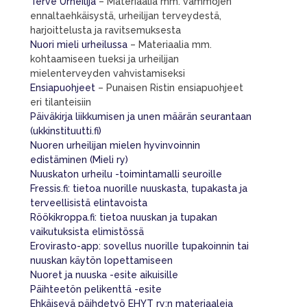
Terve Urheilija
– Materiaalia mm. vammojen
ennaltaehkäisystä, urheilijan terveydestä,
harjoittelusta ja ravitsemuksesta
Nuori mieli urheilussa
– Materiaalia mm.
kohtaamiseen tueksi ja urheilijan
mielenterveyden vahvistamiseksi
Ensiapuohjeet
– Punaisen Ristin ensiapuohjeet
eri tilanteisiin
Päiväkirja liikkumisen ja unen määrän seurantaan
(ukkinstituutti.fi)
Nuoren urheilijan mielen hyvinvoinnin
edistäminen (Mieli ry)
Nuuskaton urheilu -toimintamalli seuroille
Fressis.fi: tietoa nuorille nuuskasta, tupakasta ja
terveellisistä elintavoista
Röökikroppa.fi: tietoa nuuskan ja tupakan
vaikutuksista elimistössä
Erovirasto-app: sovellus nuorille tupakoinnin tai
nuuskan käytön lopettamiseen
Nuoret ja nuuska -esite aikuisille
Päihteetön pelikenttä -esite
Ehkäisevä päihdetyö EHYT ry:n materiaaleja