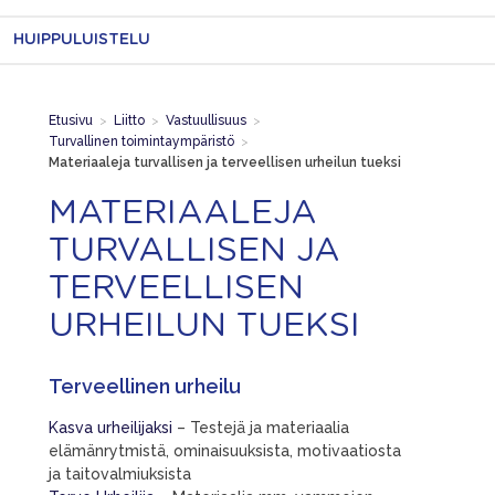
HUIPPULUISTELU
Etusivu
>
Liitto
>
Vastuullisuus
>
Turvallinen toimintaympäristö
>
Materiaaleja turvallisen ja terveellisen urheilun tueksi
MATERIAALEJA
TURVALLISEN JA
TERVEELLISEN
URHEILUN TUEKSI
Terveellinen urheilu
Kasva urheilijaksi
– Testejä ja materiaalia
elämänrytmistä, ominaisuuksista, motivaatiosta
ja taitovalmiuksista