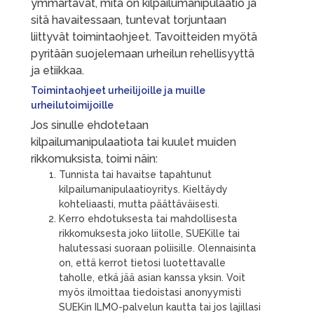
ymmärtävät, mitä on kilpailumanipulaatio ja
sitä havaitessaan, tuntevat torjuntaan
liittyvät toimintaohjeet. Tavoitteiden myötä
pyritään suojelemaan urheilun rehellisyyttä
ja etiikkaa.
Toimintaohjeet urheilijoille ja muille
urheilutoimijoille
Jos sinulle ehdotetaan
kilpailumanipulaatiota tai kuulet muiden
rikkomuksista, toimi näin:
Tunnista tai havaitse tapahtunut
kilpailumanipulaatioyritys. Kieltäydy
kohteliaasti, mutta päättäväisesti.
Kerro ehdotuksesta tai mahdollisesta
rikkomuksesta joko liitolle, SUEKille tai
halutessasi suoraan poliisille. Olennaisinta
on, että kerrot tietosi luotettavalle
taholle, etkä jää asian kanssa yksin. Voit
myös ilmoittaa tiedoistasi anonyymisti
SUEKin ILMO-palvelun kautta tai jos lajillasi