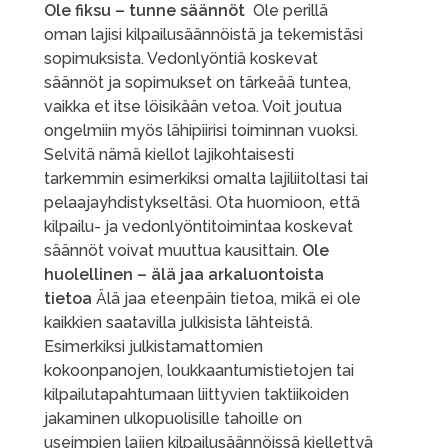
Ole fiksu – tunne säännöt
Ole perillä
oman lajisi kilpailusäännöistä ja tekemistäsi
sopimuksista. Vedonlyöntiä koskevat
säännöt ja sopimukset on tärkeää tuntea,
vaikka et itse löisikään vetoa. Voit joutua
ongelmiin myös lähipiirisi toiminnan vuoksi.
Selvitä nämä kiellot lajikohtaisesti
tarkemmin esimerkiksi omalta lajiliitoltasi tai
pelaajayhdistykseltäsi. Ota huomioon, että
kilpailu- ja vedonlyöntitoimintaa koskevat
säännöt voivat muuttua kausittain.
Ole
huolellinen – älä jaa arkaluontoista
tietoa
Älä jaa eteenpäin tietoa, mikä ei ole
kaikkien saatavilla julkisista lähteistä.
Esimerkiksi julkistamattomien
kokoonpanojen, loukkaantumistietojen tai
kilpailutapahtumaan liittyvien taktiikoiden
jakaminen ulkopuolisille tahoille on
useimpien lajien kilpailusäännöissä kiellettyä