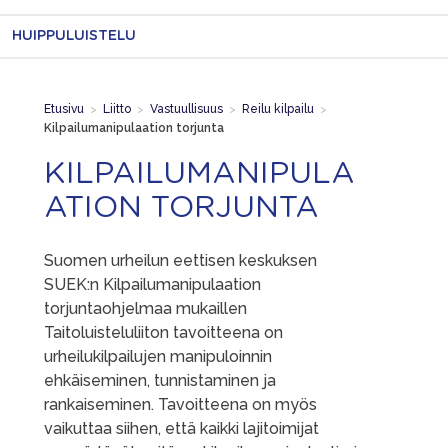
HUIPPULUISTELU
Etusivu
>
Liitto
>
Vastuullisuus
>
Reilu kilpailu
>
Kilpailumanipulaation torjunta
KILPAILUMANIPULA
ATION TORJUNTA
Suomen urheilun eettisen keskuksen
SUEK:n Kilpailumanipulaation
torjuntaohjelmaa mukaillen
Taitoluisteluliiton tavoitteena on
urheilukilpailujen manipuloinnin
ehkäiseminen, tunnistaminen ja
rankaiseminen. Tavoitteena on myös
vaikuttaa siihen, että kaikki lajitoimijat