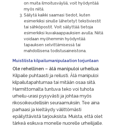
on muita ilmoitusväyliä, voit hyödyntää
myös niitä.
Säilytä kaikki saamasi tiedot, kuten
esimerkiksi sinulle lähetetyt tekstiviestit
tai sähköpostit. Voit säilyttää tietoja
esimerkiksi kuvakaappauksien avulla. Niitä
voidaan myöhemmin hyödyntää
tapauksen selvittämisessä tai
mahdollisena todistusaineistona.
Muistilista kilpailumanipulaation torjuntaan
Ole rehellinen – älä manipuloi urheilua
Kilpaile puhtaasti ja reilusti. Älä manipuloi
kilpailutapahtumaa tai mitään osaa siitä.
Harmittomalta tuntuva teko voi tuhota
urheilu-urasi pysyvästi ja johtaa myös
rikosoikeudellisiin seuraamuksiin. Tee aina
parhaasi ja kieltäydy välittömästi
epäilyttävistä tarjouksista. Muista, että olet
tärkeä esikuva monelle nuorelle urheilijalle.