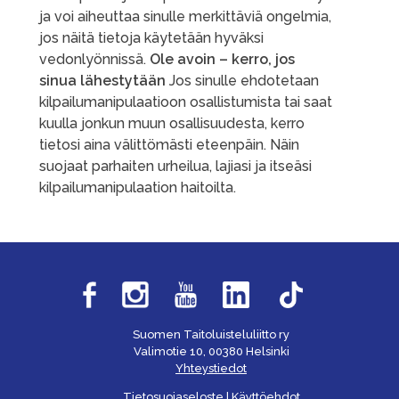
ja voi aiheuttaa sinulle merkittäviä ongelmia,
jos näitä tietoja käytetään hyväksi
vedonlyönnissä.
Ole avoin – kerro, jos
sinua lähestytään
Jos sinulle ehdotetaan
kilpailumanipulaatioon osallistumista tai saat
kuulla jonkun muun osallisuudesta, kerro
tietosi aina välittömästi eteenpäin. Näin
suojaat parhaiten urheilua, lajiasi ja itseäsi
kilpailumanipulaation haitoilta.
Suomen Taitoluisteluliitto ry
Valimotie 10, 00380 Helsinki
Yhteystiedot
Tietosuojaseloste
|
Käyttöehdot