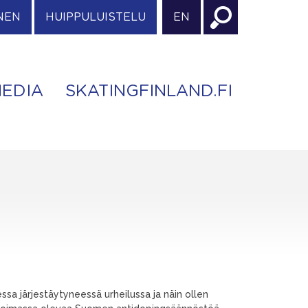
NEN
HUIPPULUISTELU
EN
EDIA
SKATINGFINLAND.FI
 järjestäytyneessä urheilussa ja näin ollen