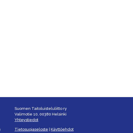
Suomen Taitoluisteluliitto ry
Valimotie 10, 00380 Helsinki
Yhteystiedot
Tietosuojaseloste
|
Käyttöehdot