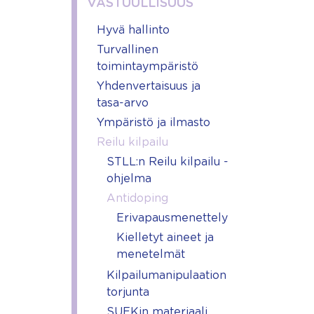
VASTUULLISUUS
Hyvä hallinto
Turvallinen
toimintaympäristö
Yhdenvertaisuus ja
tasa-arvo
Ympäristö ja ilmasto
Reilu kilpailu
STLL:n Reilu kilpailu -
ohjelma
Antidoping
Erivapausmenettely
Kielletyt aineet ja
menetelmät
Kilpailumanipulaation
torjunta
SUEKin materiaali