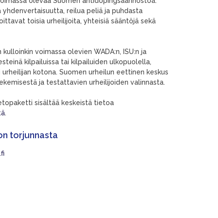
n voimassa olevaa Suomen antidopingsäännöstöä.
ä yhdenvertaisuutta, reilua peliä ja puhdasta
ttavat toisia urheilijoita, yhteisiä sääntöjä sekä
n kulloinkin voimassa olevien WADA:n, ISU:n ja
inä kilpailuissa tai kilpailuiden ulkopuolella,
ai urheilijan kotona. Suomen urheilun eettinen keskus
emisestä ja testattavien urheilijoiden valinnasta.
ietopaketti sisältää keskeistä tietoa
tä
.
ion torjunnasta
fi