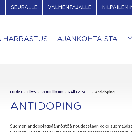
E
SEURALLE
VALMENTAJALLE
KILPAILEMI
A HARRASTUS
AJANKOHTAISTA
M
Etusivu
>
Liitto
>
Vastuullisuus
>
Reilu kilpailu
>
Antidoping
ANTIDOPING
Suomen antidopingsäännöstöä noudatetaan koko suomalaisessa