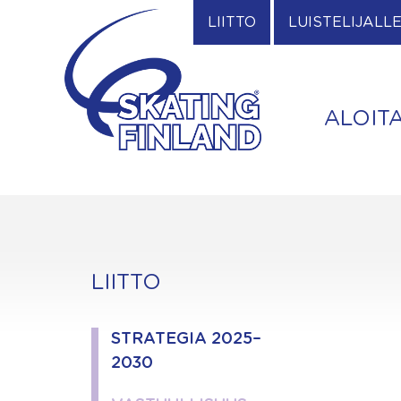
Skip
LIITTO
LUISTELIJALL
to
content
ALOIT
LIITTO
STRATEGIA 2025–
2030