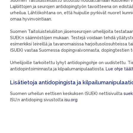
Suomen Taitoluisteluliitto sitoutuu noudattamaan kulloinki
Lajiliittojen ja seurojen antidopingtyön tavoitteena on edistä
urheilua. Lähtökohtana on, että huipulle pyrkivät nuoret kunnioi
omaa hyvinvointiaan.
Suomen Taitoluisteluliiton jäsenseurojen urheilijoita testataa
SUEK:n säännöstöjen mukaan. Testejä voidaan tehdä yllätysteste
esimerkiksi leireillä ja tavanomaisissa harjoitusolosuhteissa t
(SUEK) vastaa Suomessa dopingvalvonnasta, dopingtestien tek
Urheilijoille tarkoitettu lyhyt antidopingohje on uudistettu. T
antidopintoiminnasta ja kilpailumanipulaatiosta.
Lue ohje tääl
Lisätietoja antidopingista ja kilpailumanipulaat
Suomen urheilun eettisen keskuksen (SUEK) nettisivuilta
suek.
ISU:n antidoping sivustolta
isu.org