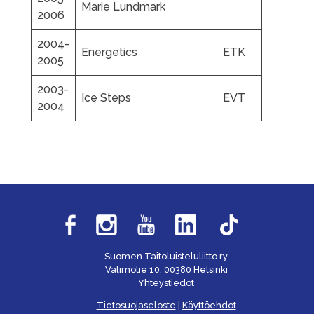
Marie Lundmark
2006
2004-
Energetics
ETK
2005
2003-
Ice Steps
EVT
2004
Suomen Taitoluisteluliitto ry
Valimotie 10, 00380 Helsinki
Yhteystiedot
Tietosuojaseloste
|
Käyttöehdot