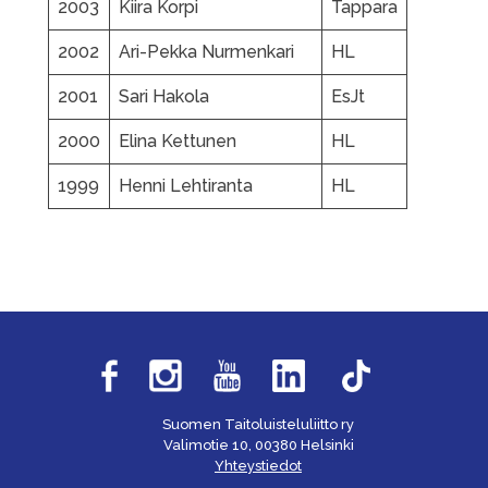
2003
Kiira Korpi
Tappara
2002
Ari-Pekka Nurmenkari
HL
2001
Sari Hakola
EsJt
2000
Elina Kettunen
HL
1999
Henni Lehtiranta
HL
Suomen Taitoluisteluliitto ry
Valimotie 10, 00380 Helsinki
Yhteystiedot