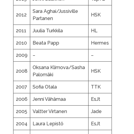
Sara Aghai/Jussiville
2012
HSK
Partanen
2011
Juulia Turkkila
HL
2010
Beata Papp
Hermes
2009
–
–
Oksana Klimova/Sasha
2008
HSK
Palomäki
2007
Sofia Otala
TTK
2006
Jenni Vähämaa
EsJt
2005
Valtter Virtanen
Jade
2004
Laura Lepistö
EsJt