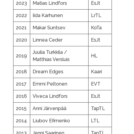
2023
Matias Lindfors
EsJt
2022
Iida Karhunen
LrTL
2021
Makar Suntsev
KoTa
2020
Linnea Ceder
EsJt
Juulia Turkkila /
2019
HL
Matthias Versluis
2018
Dream Edges
Kaari
2017
Emmi Peltonen
EVT
2016
Viveca Lindfors
EsJt
2015
Anni Järvenpää
TapTL
2014
Liubov Efimenko
LTL
2013
Jenni Saarinen
TapTL