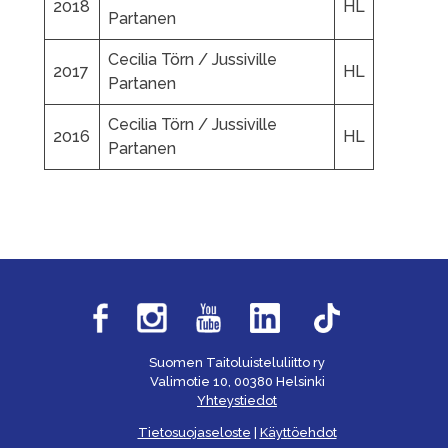
2018
HL
Partanen
Cecilia Törn / Jussiville
2017
HL
Partanen
Cecilia Törn / Jussiville
2016
HL
Partanen
Suomen Taitoluisteluliitto ry
Valimotie 10, 00380 Helsinki
Yhteystiedot
Tietosuojaseloste
|
Käyttöehdot