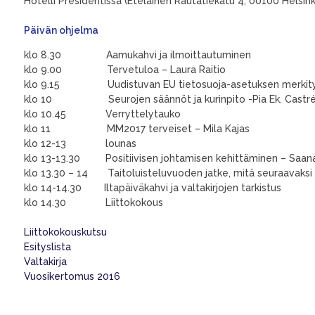
Hotelli Presidentissä (
Eteläinen Rautatiekatu 4,
00100 Helsinki
Päivän ohjelma
klo 8.30 Aamukahvi ja ilmoittautuminen
klo 9.00 Tervetuloa – Laura Raitio
klo 9.15 Uudistuvan EU tietosuoja-asetuksen merkitys se
klo 10 Seurojen säännöt ja kurinpito -Pia Ek. Castré
klo 10.45 Verryttelytauko
klo 11 MM2017 terveiset – Mila Kajas
klo 12-13 lounas
klo 13-13.30 Positiivisen johtamisen kehittäminen – Saan
klo 13.30 – 14 Taitoluisteluvuoden jatke, mitä seuraavaksi –
klo 14-14.30 Iltapäiväkahvi ja valtakirjojen tarkistus
klo 14.30 Liittokokous
Liittokokouskutsu
Esityslista
Valtakirja
Vuosikertomus 2016