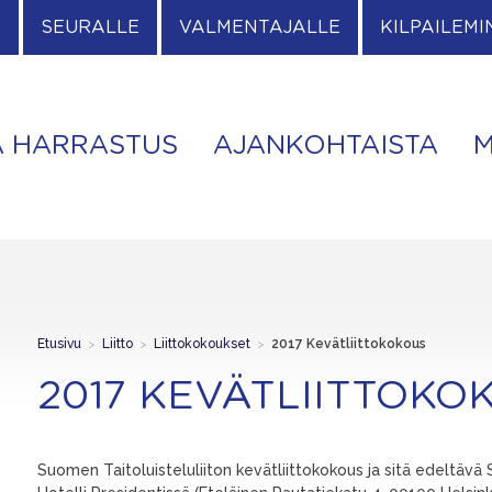
E
SEURALLE
VALMENTAJALLE
KILPAILEMI
A HARRASTUS
AJANKOHTAISTA
M
Etusivu
>
Liitto
>
Liittokokoukset
>
2017 Kevätliittokokous
2017 KEVÄTLIITTOKO
Suomen Taitoluisteluliiton kevätliittokokous ja sitä edeltävä