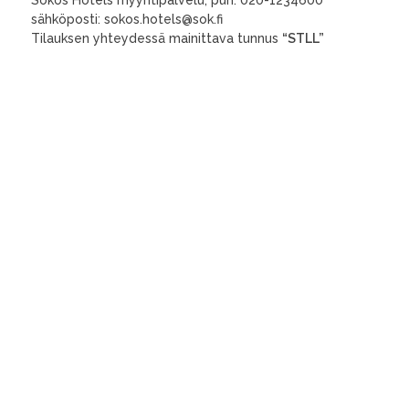
sähköposti: sokos.hotels@sok.fi
Tilauksen yhteydessä mainittava tunnus
“STLL”