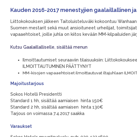
Kauden 2016-2017 menestyjien gaalaillallinen 
Liittokokouksen jälkeen Taitoluisteluväki kokoontuu Wanhaan
Suomen mestarit sekä muut ansioituneet urheilijat, toimitsi
vapaaehtoiset, joille juhla on kiitos kevään MM-kilpailuiden järj
Kutsu Gaalaillalliselle, sisältää menun
Ilmoittautumiset seuraaviin tilaisuuksiin: Liittokokoukse
ILMOITTAUTUMINEN PÄÄTTYNYT
MM-kisojen vapaaehtoiset ilmoittautuvat iltajuhlaan 
Majoitustarjous
Sokos Hotelli Presidentti
Standard 1 hh, sisältää aamiaisen hinta 150€
Standard 2 hh, sisältää aamiaisen hinta 130€
Tarjous on voimassa 7.4.2017 saakka
Varaukset
Sokos Hotels myyntipalvelu, puh: 020-1234600