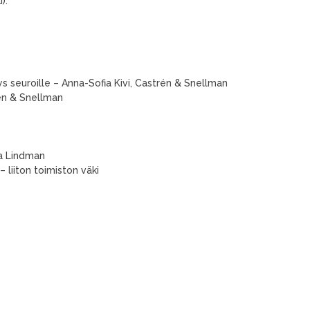
).
uroille – Anna-Sofia Kivi, Castrén & Snellman
n & Snellman
a Lindman
 liiton toimiston väki