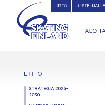
Skip
LIITTO
LUISTELIJALL
to
content
ALOIT
LIITTO
STRATEGIA 2025–
2030