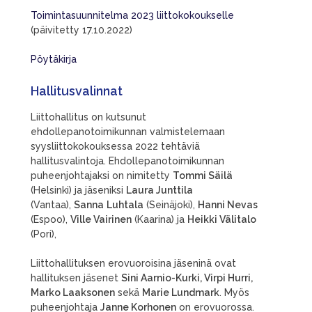
Toimintasuunnitelma 2023 liittokokoukselle
(päivitetty 17.10.2022)
Pöytäkirja
Hallitusvalinnat
Liittohallitus on kutsunut
ehdollepanotoimikunnan valmistelemaan
syysliittokokouksessa 2022 tehtäviä
hallitusvalintoja. Ehdollepanotoimikunnan
puheenjohtajaksi on nimitetty
Tommi Säilä
(Helsinki) ja jäseniksi
Laura Junttila
(Vantaa),
Sanna
Luhtala
(Seinäjoki),
Hanni Nevas
(Espoo),
Ville Vairinen
(Kaarina) ja
Heikki Välitalo
(Pori),
Liittohallituksen erovuoroisina jäseninä ovat
hallituksen jäsenet
Sini Aarnio-Kurki, Virpi Hurri,
Marko Laaksonen
sekä
Marie Lundmark
. Myös
puheenjohtaja
Janne Korhonen
on erovuorossa.