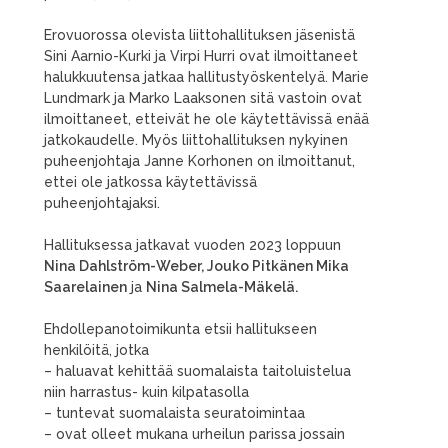
Erovuorossa olevista liittohallituksen jäsenistä
Sini Aarnio-Kurki ja Virpi Hurri ovat ilmoittaneet
halukkuutensa jatkaa hallitustyöskentelyä. Marie
Lundmark ja Marko Laaksonen sitä vastoin ovat
ilmoittaneet, etteivät he ole käytettävissä enää
jatkokaudelle. Myös liittohallituksen nykyinen
puheenjohtaja Janne Korhonen on ilmoittanut,
ettei ole jatkossa käytettävissä
puheenjohtajaksi.
Hallituksessa jatkavat vuoden 2023 loppuun
Nina Dahlström-Weber, Jouko Pitkänen Mika
Saarelainen
ja
Nina Salmela-Mäkelä.
Ehdollepanotoimikunta etsii hallitukseen
henkilöitä, jotka
– haluavat kehittää suomalaista taitoluistelua
niin harrastus- kuin kilpatasolla
– tuntevat suomalaista seuratoimintaa
– ovat olleet mukana urheilun parissa jossain