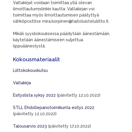
Valtakirjat voidaan toimittaa yllä olevan
ilmoittautumislinkin kautta. Valtakirjan voi
toimittaa myös ilmoittautumisen päätyttyä
sähköpostitse mira.korpinen@taitoluisteluliitto.fi.
Mikäli syyskokouksessa päädytään äänestämään,
käytetään äänestämiseen suljettua
lippuäänestystä.
Kokousmateriaalit
Liittokokouskutsu
Valtakirja
Esityslista syksy 2022
(päivitetty 12.10.2022)
STLL Ehdollepanotoimikunta esitys 2022
(päivitetty 12.10.2022)
Talousarvio 2023
(päivitetty 17.10.2022)