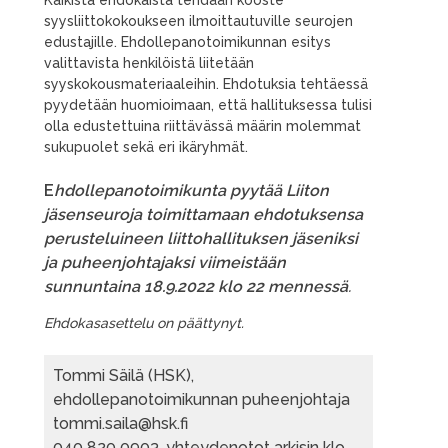
syysliittokokoukseen ilmoittautuville seurojen
edustajille. Ehdollepanotoimikunnan esitys
valittavista henkilöistä liitetään
syyskokousmateriaaleihin. Ehdotuksia tehtäessä
pyydetään huomioimaan, että hallituksessa tulisi
olla edustettuina riittävässä määrin molemmat
sukupuolet sekä eri ikäryhmät.
E
hdollepanotoimikunta pyytää Liiton
jäsenseuroja toimittamaan ehdotuksensa
perusteluineen liittohallituksen jäseniksi
ja puheenjohtajaksi viimeistään
sunnuntaina 18.9.2022 klo 22 mennessä
.
Ehdokasasettelu on päättynyt.
Tommi Säilä (HSK),
ehdollepanotoimikunnan puheenjohtaja
tommi.saila@hsk.fi
040 820 0903, yhteydenotot arkisin klo