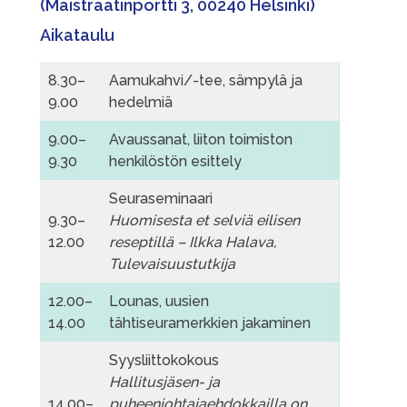
(
Maistraatinportti 3, 00240 Helsinki
)
Aikataulu
8.30–
Aamukahvi/-tee, sämpylä ja
9.00
hedelmiä
9.00–
Avaussanat, liiton toimiston
9.30
henkilöstön esittely
Seuraseminaari
9.30–
Huomisesta et selviä eilisen
12.00
reseptillä – Ilkka Halava,
Tulevaisuustutkija
12.00–
Lounas, uusien
14.00
tähtiseuramerkkien jakaminen
Syysliittokokous
Hallitusjäsen- ja
14.00–
puheenjohtajaehdokkailla on