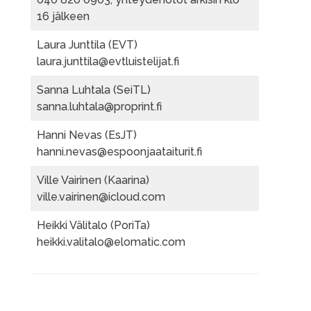
16 jälkeen
Laura Junttila (EVT)
laura.junttila@evtluistelijat.fi
Sanna Luhtala (SeiTL)
sanna.luhtala@proprint.fi
Hanni Nevas (EsJT)
hanni.nevas@espoonjaataiturit.fi
Ville Vairinen (Kaarina)
ville.vairinen@icloud.com
Heikki Välitalo (PoriTa)
heikki.valitalo@elomatic.com