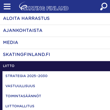
Skip
to
content
ALOITA HARRASTUS
AJANKOHTAISTA
MEDIA
SKATINGFINLAND.FI
LIITTO
STRATEGIA 2025–2030
VASTUULLISUUS
TOIMINTASÄÄNNÖT
LIITTOHALLITUS