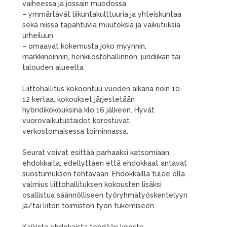
vaiheessa ja jossain muodossa
– ymmärtävät liikuntakulttuuria ja yhteiskuntaa
sekä niissä tapahtuvia muutoksia ja vaikutuksia
urheiluun
– omaavat kokemusta joko myynnin,
markkinoinnin, henkilöstöhallinnon, juridiikan tai
talouden alueelta
Liittohallitus kokoontuu vuoden aikana noin 10-
12 kertaa, kokoukset järjestetään
hybridikokouksina klo 16 jälkeen. Hyvät
vuorovaikutustaidot korostuvat
verkostomaisessa toiminnassa.
Seurat voivat esittää parhaaksi katsomiaan
ehdokkaita, edellyttäen että ehdokkaat antavat
suostumuksen tehtävään. Ehdokkailla tulee olla
valmius liittohallituksen kokousten lisäksi
osallistua säännölliseen työryhmätyöskentelyyn
ja/tai liiton toimiston työn tukemiseen.
Kaikista ehdokaista tehdään kooste