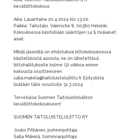
kevätliittokokous
Aika: Lauantaina 20.4.2024 klo 13.00
Paikka: Taitotalo, Valimotie 8, 00380 Helsinki
Kokouksessa käsitellään sääntöjen 14 § mukaiset
asiat.
Mikäli jäsenillä on ehdotuksia liittokokouksessa
käsiteltävistä asioista, ne on lähetettävä
liittohallitukselle kolme (3) viikkoa ennen
kokousta osoitteeseen
salla.makela@taitoluisteluliitto.fi. Esityslista
lisätään tälle sivustolle 31.3.2024.
Tervetuloa Suomen Taitoluisteluliiton
kevätliittokokoukseen!
SUOMEN TAITOLUISTELULIITTO RY
Jouko Pitkänen, puheenjohtaja
Salla Mäkelä, toiminnanjohtaja