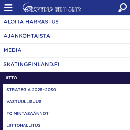
Skip
to
content
ALOITA HARRASTUS
AJANKOHTAISTA
MEDIA
SKATINGFINLAND.FI
LIITTO
STRATEGIA 2025–2030
VASTUULLISUUS
TOIMINTASÄÄNNÖT
LIITTOHALLITUS