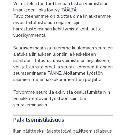
Voimisteluliiton tuottamaan lasten voimistelun
linjaukseen, joka löytyy
TÄÄLTÄ
.
Tavoitteenamme on tuottaa oma linjauksemme
myös taitoluisteluun ohjaten lajin
harrastustoiminnan kehittymistä kohti uutta
vuosikymmentä.
Seuraseminaarissa tulemme kuulemaan seurojen
ajatuksia linjauksen luontiin ja keskeiseen
sisältöön. Tutustuttuasi voimistelun linjaukseen,
voit jättää siitä omat ja seurasi kommentit ennen
seuraseminaaria
TÄNNE
. Aloitamme työstön
saamiemme ennakkokommenttien pohjalta.
Toivomme seuroilta aktiivista osallistumista niin
ennakkotehtävän työstöön kuin itse
seuraseminaariin.
Palkitsemistilaisuus
Illan päätteeksi järjestettävä palkitsemistilaisuus