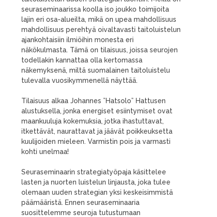
seuraseminaarissa koolla iso joukko toimijoita
lajin eri osa-alueilta, mikä on upea mahdollisuus
mahdollisuus perehtyä oivaltavasti taitoluistelun
ajankohtaisiin ilmiöihin monesta eri
näkökulmasta. Tämä on tilaisuus, joissa seurojen
todellakin kannattaa olla kertomassa
näkemyksenä, miltä suomalainen taitoluistelu
tulevalla vuosikymmenellä näyttää.
Tilaisuus alkaa Johannes ”Hatsolo” Hattusen
alustuksella, jonka energiset esiintymiset ovat
maankuuluja kokemuksia, jotka ihastuttavat,
itkettävät, naurattavat ja jäävät poikkeuksetta
kuulijoiden mieleen. Varmistin pois ja varmasti
kohti unelmaa!
Seuraseminaarin strategiatyöpaja käsittelee
lasten ja nuorten luistelun linjausta, joka tulee
olemaan uuden strategian yksi keskeisimmistä
päämääristä. Ennen seuraseminaaria
suosittelemme seuroja tutustumaan