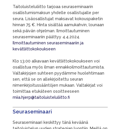
Taitoluisteluliitto tarjoaa seuraseminaarin
osallistumismaksun yhdelle osallistujalle per
seura. Lisäosallistujat maksavat kokouspaketin
hinnan 75 €. Hinta sisältää aamukahvin, lounaan
sekä päivän ohjelman. Ilmoittautuminen
seuraseminaariin päättyy 4.4.2024.
Ilmoittautuminen seuraseminaariin ja
kevätliittokokoukseen
Klo 13.00 alkavaan kevätliittokokoukseen voi
osallistua myös ilman ennakkoilmoittautumista.
Valtakirjojen suhteen pyydämme huolehtimaan
sen, että se on allekirjoitettu seuran
nimenkirjoitussääntöjen mukaan. Valtakirjat voi
toimittaa etukäteen osoitteeseen
miia.hjerp@taitoluisteluliitto.fi
Seuraseminaari
Seuraseminaari keskittyy tänä keväänä
taitoluistelun uuden strategian luontiin. Meillä on