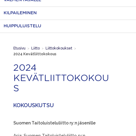
VALMENTAJALLE
KILPAILEMINEN
HUIPPULUISTELU
Etusivu
>
Liitto
>
Liittokokoukset
>
2024 Kevätliittokokous
2024
KEVÄTLIITTOKOKOU
S
KOKOUSKUTSU
Suomen Taitoluisteluliitto ry:n jäsenille
Asia: Suomen Taitoluisteluliitto ry:n