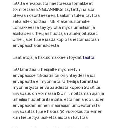
ISU:lta erivapautta haettaessa lomakkeet
toimitetaan
ENGLANNIKSI
täytettyinä alla
olevaan osoitteeseen. Lääkärin tulee täyttää
sekä allekirjoittaa TUE -hakemuslomake.
Lomakkeessa täytyy olla myös urheilijan ja
alaikäisen urheilijan huoltajan allekirjoitukset.
Urheilijalle tulee jäädä kopio lähettämästään
erivapaushakemuksesta.
Lisätietoja ja hakulomakkeen löydät
täältä.
ISU lähettää urheilijalle myönnetyn
erivapaussertifikaatin tai on yhteydessä jos
erivapautta ei myönnetä.
Urheilija toimittaa
myönnetystä erivapaudesta kopion SUEK:lle.
Erivapaus on voimassa ISU:n ilmoittaman ajan ja
urheilija huolehtii itse siitä, että hän anoo uuden
erivapauden ennen määräajan umpeutumista.
Erivapautta tulee hakea 30 vuorokautta ennen
kuin kiellettyä lääkettä aiotaan käyttää.