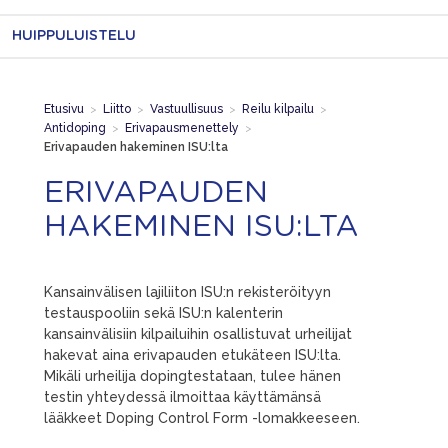
HUIPPULUISTELU
Etusivu
>
Liitto
>
Vastuullisuus
>
Reilu kilpailu
>
Antidoping
>
Erivapausmenettely
>
Erivapauden hakeminen ISU:lta
ERIVAPAUDEN
HAKEMINEN ISU:LTA
Kansainvälisen lajiliiton ISU:n rekisteröityyn
testauspooliin sekä ISU:n kalenterin
kansainvälisiin kilpailuihin osallistuvat urheilijat
hakevat aina erivapauden etukäteen ISU:lta.
Mikäli urheilija dopingtestataan, tulee hänen
testin yhteydessä ilmoittaa käyttämänsä
lääkkeet Doping Control Form -lomakkeeseen.